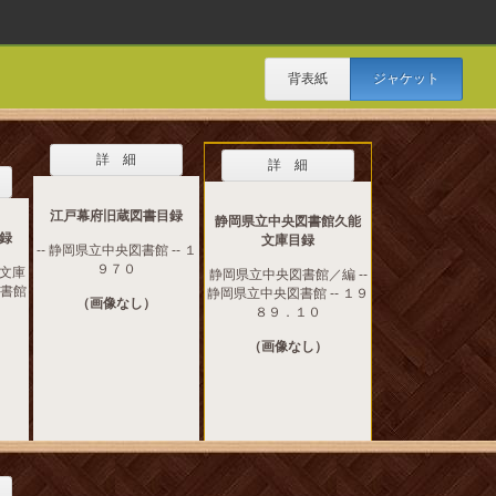
背表紙
ジャケット
詳 細
詳 細
江戸幕府旧蔵図書目録
静岡県立中央図書館久能
録
文庫目録
-- 静岡県立中央図書館 -- １
９７０
文庫
静岡県立中央図書館／編 --
図書館
静岡県立中央図書館 -- １９
（画像なし）
８９．１０
（画像なし）