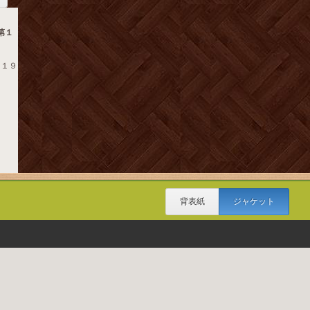
第１
- １９
背表紙
ジャケット