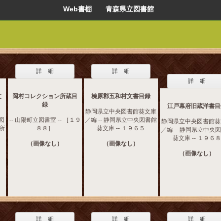
Web書棚 青森県立図書館
詳 細
詳 細
詳 細
文
岡村コレクション所蔵目
榛原郡五和村文書目録
録
江戸幕府旧蔵洋書目
静岡県立中央図書館葵文庫
図
-- 山陽町立図書室 -- ［１９
／編 -- 静岡県立中央図書館
静岡県立中央図書館葵
究所
８８］
葵文庫 -- １９６５
／編 -- 静岡県立中央
葵文庫 -- １９６８
（画像なし）
（画像なし）
（画像なし）
詳 細
詳 細
詳 細