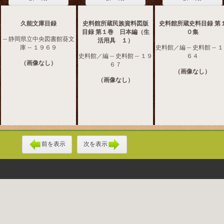
久能文庫目録
史料館所蔵民族資料図版
史料館所蔵史料目録 第
目録 第１巻 日本編（生
０集
-- 静岡県立中央図書館葵文
活用具 １）
庫 -- １９６９
史料館／編 -- 史料館 -- 
史料館／編 -- 史料館 -- １９
６４
（画像なし）
６７
（画像なし）
（画像なし）
前を表示
次を表示