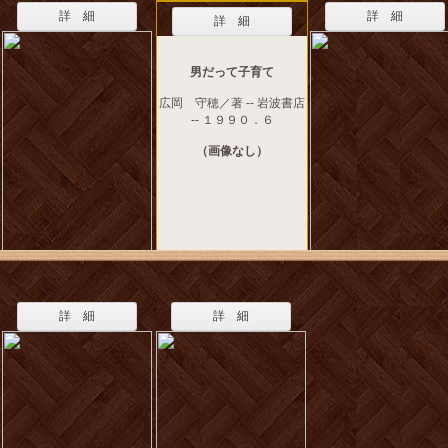
詳 細
詳 細
詳 細
男だって子育て
広岡 守穂／著 -- 岩波書店
-- １９９０．６
（画像なし）
詳 細
詳 細