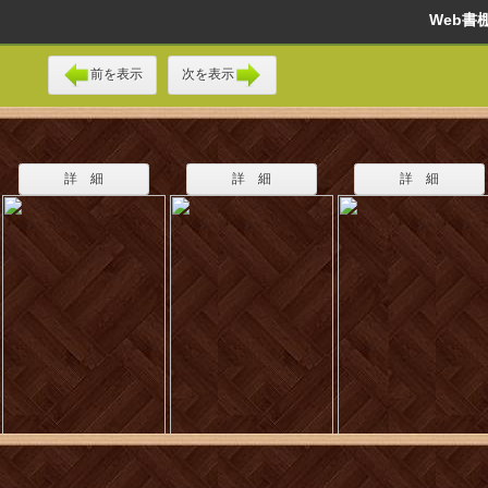
Web
前を表示
次を表示
詳 細
詳 細
詳 細