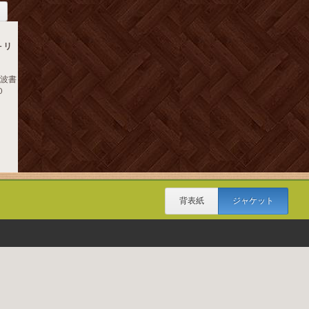
－リ
岩波書
０
背表紙
ジャケット