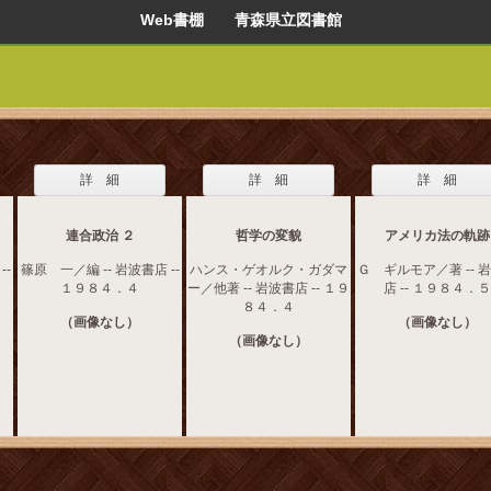
Web書棚 青森県立図書館
詳 細
詳 細
詳 細
連合政治 ２
哲学の変貌
アメリカ法の軌跡
--
篠原 一／編 -- 岩波書店 --
ハンス・ゲオルク・ガダマ
Ｇ ギルモア／著 -- 
１９８４．４
ー／他著 -- 岩波書店 -- １９
店 -- １９８４．５
８４．４
（画像なし）
（画像なし）
（画像なし）