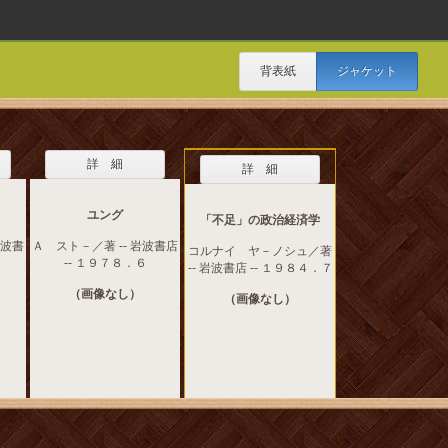
背表紙
ジャケット
詳 細
詳 細
ユング
「不足」の政治経済学
岩波書
Ａ スト－／著 -- 岩波書店
コルナイ ヤ－ノシュ／著
-- １９７８．６
-- 岩波書店 -- １９８４．７
（画像なし）
（画像なし）