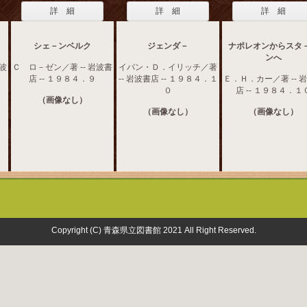
詳 細
詳 細
詳 細
シェ－ンベルク
ジェンダ－
ナポレオンからスタ
ンへ
岩波
Ｃ ロ－ゼン／著 -- 岩波書
イバン・Ｄ．イリッチ／著
店 -- １９８４．９
-- 岩波書店 -- １９８４．１
Ｅ．Ｈ．カー／著 -- 
０
店 -- １９８４．１
（画像なし）
（画像なし）
（画像なし）
Copyright (C) 青森県立図書館 2021 All Right Reserved.