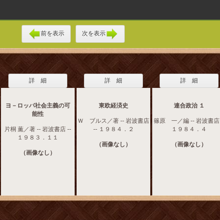
前を表示
次を表示
詳 細
詳 細
詳 細
ヨ－ロッパ社会主義の可
東欧経済史
連合政治 １
能性
Ｗ ブルス／著 -- 岩波書店
篠原 一／編 -- 岩波書店 
片桐 薫／著 -- 岩波書店 --
-- １９８４．２
１９８４．４
１９８３．１１
（画像なし）
（画像なし）
（画像なし）