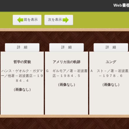
Web
前を表示
次を表示
詳 細
詳 細
詳 細
哲学の変貌
アメリカ法の軌跡
ユング
ハンス・ゲオルク・ガダマ
Ｇ ギルモア／著 -- 岩波書
Ａ スト－／著 -- 岩波
ー／他著 -- 岩波書店 -- １９
店 -- １９８４．５
-- １９７８．６
８４．４
（画像なし）
（画像なし）
（画像なし）