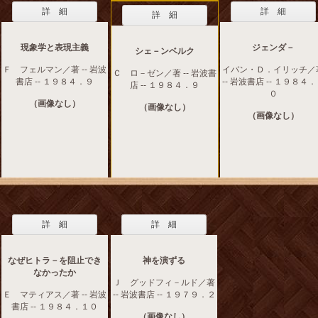
詳 細
詳 細
詳 細
現象学と表現主義
ジェンダ－
シェ－ンベルク
Ｆ フェルマン／著 -- 岩波
イバン・Ｄ．イリッチ／
Ｃ ロ－ゼン／著 -- 岩波書
書店 -- １９８４．９
-- 岩波書店 -- １９８４
店 -- １９８４．９
０
（画像なし）
（画像なし）
（画像なし）
詳 細
詳 細
なぜヒトラ－を阻止でき
神を演ずる
なかったか
Ｊ グッドフィ－ルド／著
Ｅ マティアス／著 -- 岩波
-- 岩波書店 -- １９７９．２
書店 -- １９８４．１０
（画像なし）