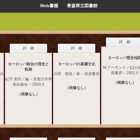
Web書棚 青森県立図書館
詳 細
詳 細
詳 細
ヨーロッパ歴史地
ヨーロッパ統合の理念と
ヨーロッパの基層文化
M.アーモンド／[ほか]編
軌跡
原書房 -- 2001.6
学出
川田 順造／著 -- 岩波書店
--
紀平 英作／編 -- 京都大学学
（画像なし）
術出版会 -- 2004.3
（画像なし）
（画像なし）