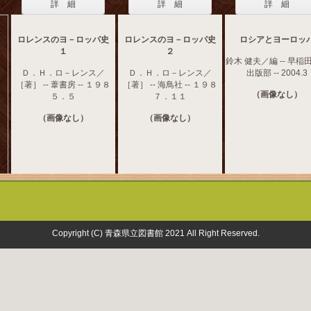
詳 細
詳 細
詳 細
ロレンスのヨ－ロッパ史
ロレンスのヨ－ロッパ史
ロシアとヨーロッ
１
２
鈴木 健夫／編 -- 早稲
Ｄ．Ｈ．ロ－レンス／
Ｄ．Ｈ．ロ－レンス／
出版部 -- 2004.3
［著］ -- 葦書房 -- １９８
［著］ -- 海鳥社 -- １９８
（画像なし）
５．５
７．１１
（画像なし）
（画像なし）
Copyright (C) 青森県立図書館 2021 All Right Reserved.