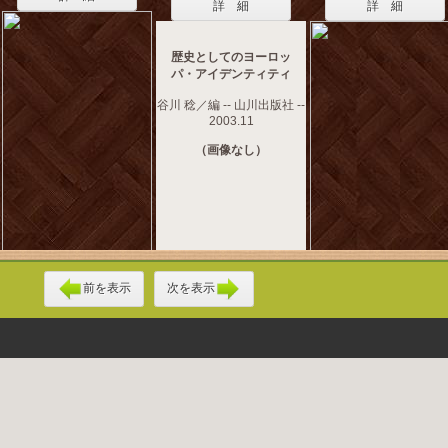
詳 細
詳 細
歴史としてのヨーロッ
パ・アイデンティティ
谷川 稔／編 -- 山川出版社 --
2003.11
（画像なし）
前を表示
次を表示