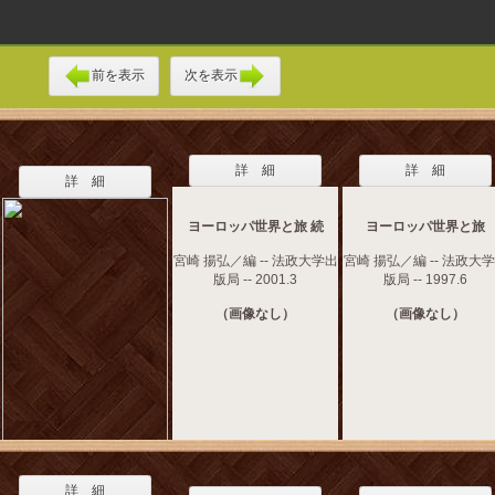
前を表示
次を表示
詳 細
詳 細
詳 細
ヨーロッパ世界と旅 続
ヨーロッパ世界と旅
宮崎 揚弘／編 -- 法政大学出
宮崎 揚弘／編 -- 法政大
版局 -- 2001.3
版局 -- 1997.6
（画像なし）
（画像なし）
詳 細