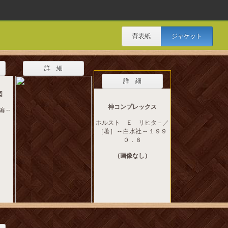
背表紙
ジャケット
詳 細
詳 細
図
神コンプレックス
 --
ホルスト Ｅ リヒタ－／
［著］ -- 白水社 -- １９９
０．８
（画像なし）