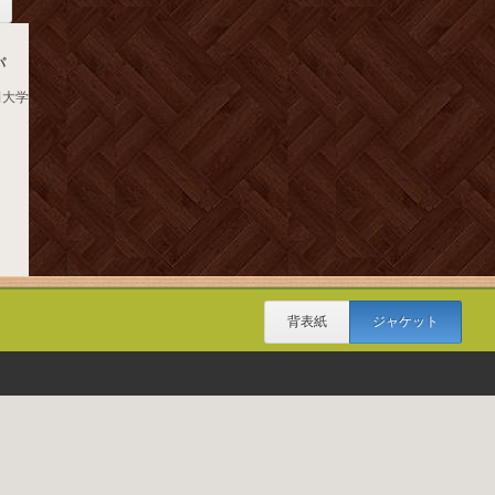
パ
田大学
背表紙
ジャケット