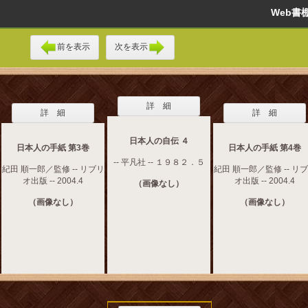
Web
前を表示
次を表示
詳 細
詳 細
詳 細
日本人の自伝 ４
日本人の手紙 第3巻
日本人の手紙 第4巻
-- 平凡社 -- １９８２．５
紀田 順一郎／監修 -- リブリ
紀田 順一郎／監修 -- リ
オ出版 -- 2004.4
オ出版 -- 2004.4
（画像なし）
（画像なし）
（画像なし）