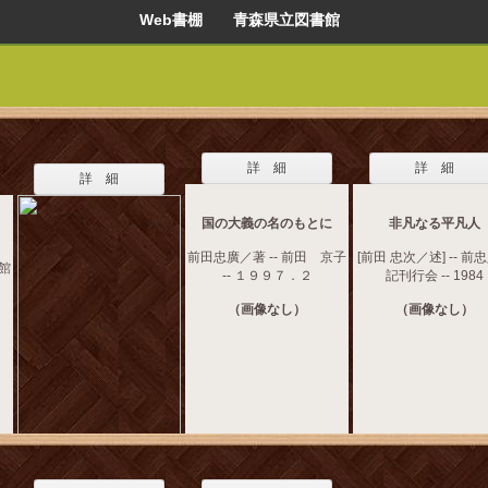
Web書棚 青森県立図書館
詳 細
詳 細
詳 細
国の大義の名のもとに
非凡なる平凡人
前田忠廣／著 -- 前田 京子
[前田 忠次／述] -- 前
文館
-- １９９７．２
記刊行会 -- 1984
（画像なし）
（画像なし）