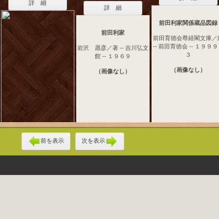
詳 細
詳 細
前田利家関係蔵品図録
前田利家
前田育徳会尊経閣文庫／
-- 前田育徳会 -- １９９
岩沢 愿彦／著 -- 吉川弘文
３
館 -- １９６９
（画像なし）
（画像なし）
前を表示
次を表示