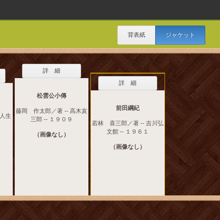
背表紙
ジャケット
詳 細
詳 細
松雲公小傳
前田綱紀
藤岡 作太郎／著 -- 高木亥
忠人生
三郎 -- １９０９
若林 喜三郎／著 -- 吉川弘
文館 -- １９６１
（画像なし）
（画像なし）