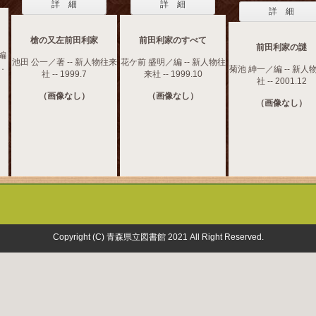
詳 細
詳 細
詳 細
槍の又左前田利家
前田利家のすべて
前田利家の謎
編
池田 公一／著 -- 新人物往来
花ケ前 盛明／編 -- 新人物往
９．
菊池 紳一／編 -- 新人
社 -- 1999.7
来社 -- 1999.10
社 -- 2001.12
（画像なし）
（画像なし）
（画像なし）
Copyright (C) 青森県立図書館 2021 All Right Reserved.