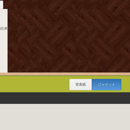
物往来
背表紙
ジャケット