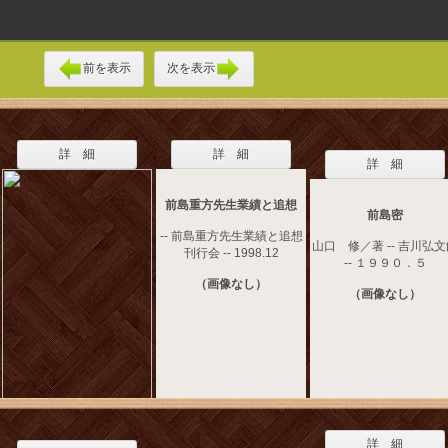
前を表示
次を表示
詳 細
詳 細
詳 細
前島重方先生業績と追想
前島密
-- 前島重方先生業績と追想
山口 修／著 -- 吉川弘
刊行会 -- 1998.12
-- １９９０．５
（画像なし）
（画像なし）
詳 細