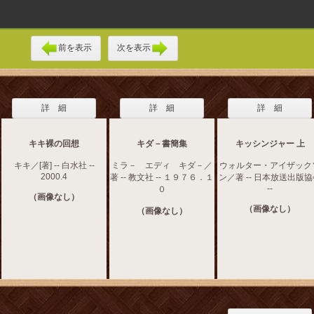
前を表示
次を表示
詳 細
詳 細
詳 細
キキ裸の回想
キダ－書簡集
キッシンジャー 上
キキ／[著] -- 白水社 --
ミラ－ エディ キダ－／
ウォルター・アイザック
2000.4
著 -- 教文社 -- １９７６．１
ン／著 -- 日本放送出版
--
０
（画像なし）
（画像なし）
（画像なし）