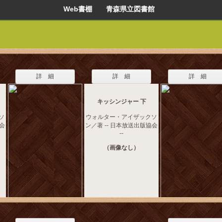
Web書棚 青森県立図書館
詳 細
詳 細
詳 細
キッシンジャー 下
ソ
ウォルター・アイザックソ
協会
ン／著 -- 日本放送出版協会
--
（画像なし）