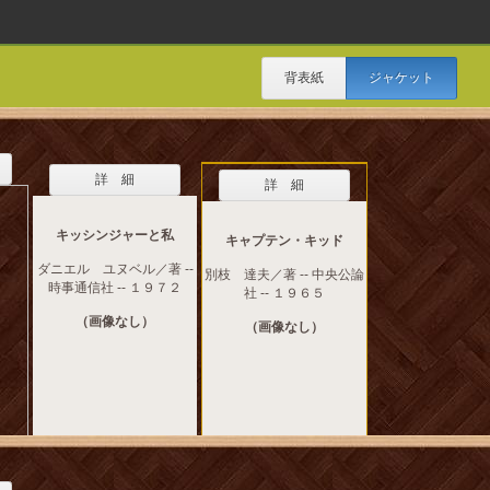
背表紙
ジャケット
詳 細
詳 細
キッシンジャーと私
キャプテン・キッド
ダニエル ユヌベル／著 --
別枝 達夫／著 -- 中央公論
時事通信社 -- １９７２
社 -- １９６５
（画像なし）
（画像なし）