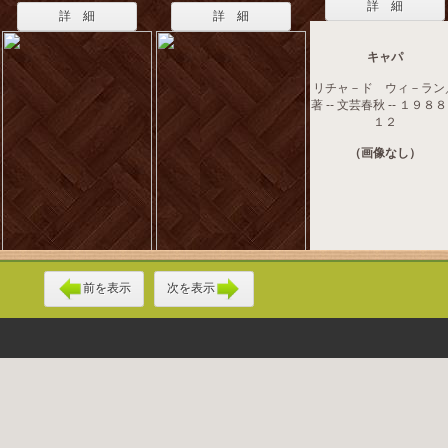
詳 細
詳 細
詳 細
キャパ
リチャ－ド ウィ－ラン
著 -- 文芸春秋 -- １９８
１２
（画像なし）
前を表示
次を表示