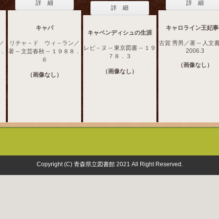
詳 細
詳 細
詳 細
キャパ
キャロライン王妃事
キャベンディシュの生涯
／
リチャ－ド ウィ－ラン／
古賀 秀男／著 -- 人文書
レピ－ヌ -- 東京図書 -- １９
2006.3
８．
著 -- 文芸春秋 -- １９８８．
７８．３
６
（画像なし）
（画像なし）
（画像なし）
Copyright (C) 青森県立図書館 2021 All Right Reserved.