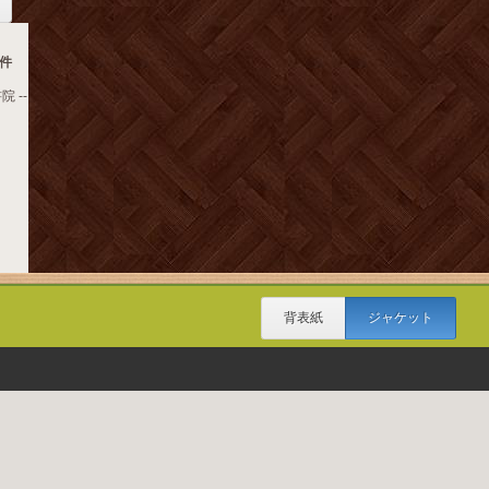
件
院 --
背表紙
ジャケット