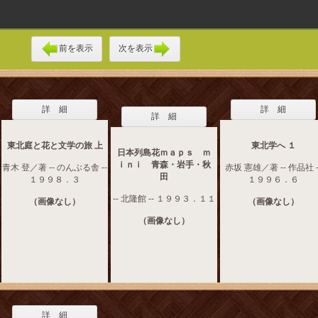
前を表示
次を表示
詳 細
詳 細
詳 細
東北庭と花と文学の旅 上
東北学へ １
日本列島花ｍａｐｓ ｍ
ｉｎｉ 青森・岩手・秋
青木 登／著 -- のんぶる舎 --
赤坂 憲雄／著 -- 作品社 -
田
１９９８．３
１９９６．６
-- 北隆館 -- １９９３．１１
（画像なし）
（画像なし）
（画像なし）
詳 細