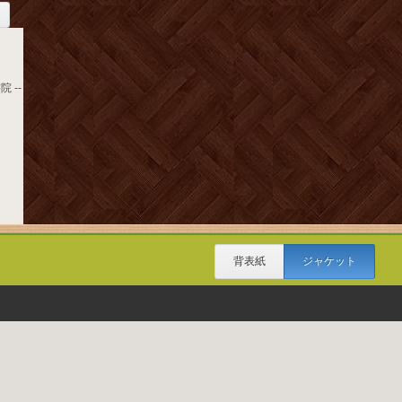
 --
背表紙
ジャケット