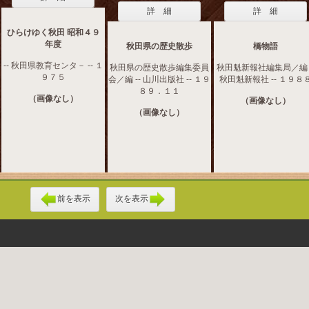
詳 細
詳 細
ひらけゆく秋田 昭和４９
年度
秋田県の歴史散歩
橋物語
-- 秋田県教育センタ－ -- １
秋田県の歴史散歩編集委員
秋田魁新報社編集局／編 -
９７５
会／編 -- 山川出版社 -- １９
秋田魁新報社 -- １９８
８９．１１
（画像なし）
（画像なし）
（画像なし）
前を表示
次を表示