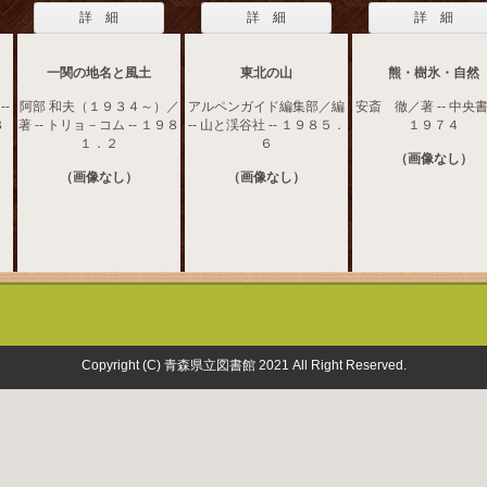
詳 細
詳 細
詳 細
一関の地名と風土
東北の山
熊・樹氷・自然
-
阿部 和夫（１９３４～）／
アルペンガイド編集部／編
安斎 徹／著 -- 中央書院
８
著 -- トリョ－コム -- １９８
-- 山と渓谷社 -- １９８５．
１９７４
１．２
６
（画像なし）
（画像なし）
（画像なし）
Copyright (C) 青森県立図書館 2021 All Right Reserved.