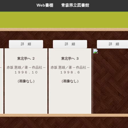
Web書棚 青森県立図書館
詳 細
詳 細
詳 細
東北学へ ２
東北学へ ３
-
赤坂 憲雄／著 -- 作品社 --
赤坂 憲雄／著 -- 作品社 --
１９９６．１０
１９９８．６
（画像なし）
（画像なし）