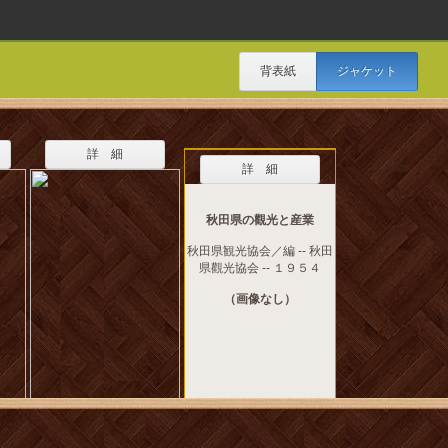
背表紙
ジャケット
詳 細
詳 細
秋田県の觀光と産業
秋田県観光協会／編 -- 秋田
県觀光協会 -- １９５４
（画像なし）