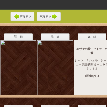
前を表示
次を表示
詳 細
詳 細
詳 細
エヴァの愛・ヒトラ－
愛
ジャン ミシェル シャ
エ -- 読売新聞社 -- １９
９．１２
（画像なし）