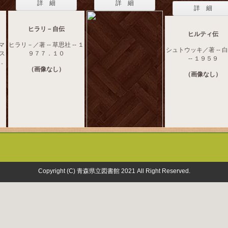
詳 細
詳 細
詳 細
ヒラリ－自伝
ヒルティ伝
マ
ヒラリ－／著 -- 草思社 -- １
シュトウッキ／著 -- 
－ス
９７７．１０
-- １９５９
１．
（画像なし）
（画像なし）
Copyright (C) 青森県立図書館 2021 All Right Reserved.