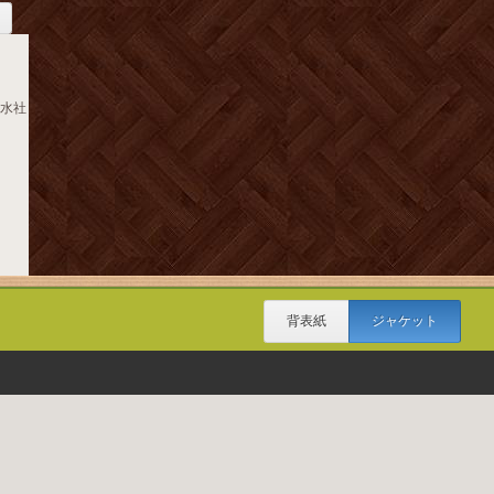
白水社
背表紙
ジャケット