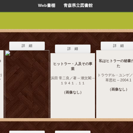
Web書棚 青森県立図書館
詳 細
詳 細
詳 細
の
私はヒトラーの秘書
ヒットラー・人及その事
た
業
リ
トラウデル・ユンゲ／著
浜田 常二良／著 -- 潮文閣 --
７
草思社 -- 2004.1
１９４１．１１
（画像なし）
（画像なし）