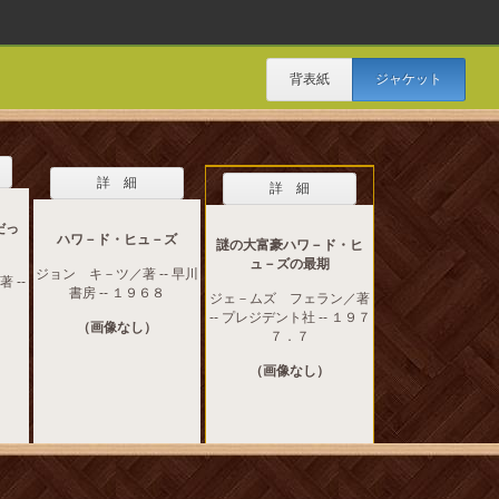
背表紙
ジャケット
詳 細
詳 細
だっ
ハワ－ド・ヒュ－ズ
謎の大富豪ハワ－ド・ヒ
ュ－ズの最期
ジョン キ－ツ／著 -- 早川
 --
書房 -- １９６８
ジェ－ムズ フェラン／著
-- プレジデント社 -- １９７
（画像なし）
７．７
（画像なし）