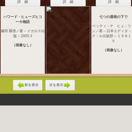
詳 細
詳 細
詳 細
ハワード・ヒューズヒコ
七つの屋根の下で
ーキ物語
ベッティ－ナ ヒュ－リ
藤田 勝啓／著 -- イカロス出
ン／著 -- 日本エディタ
版 -- 2005.3
ク－ル出版部 -- １９８
５
（画像なし）
（画像なし）
前を表示
次を表示