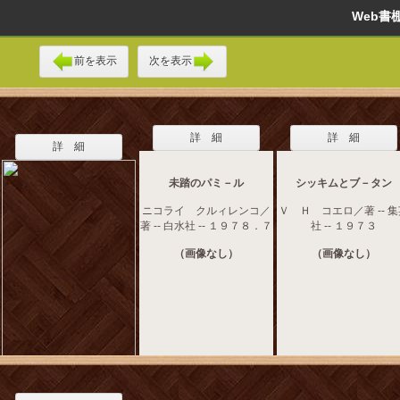
Web
前を表示
次を表示
詳 細
詳 細
詳 細
未踏のパミ－ル
シッキムとブ－タン
ニコライ クルィレンコ／
Ｖ Ｈ コエロ／著 -- 
著 -- 白水社 -- １９７８．７
社 -- １９７３
（画像なし）
（画像なし）