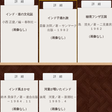
詳 細
詳 細
詳 細
インド・道の文化誌
秘境フンザ王国
インド子連れ旅
小西 正捷／編 -- 春秋社 --
島 澄夫／著 -- 二見書房 
斎藤 次郎／著 -- サンマーク
１９６２
（画像なし）
出版 -- １９８２
（画像なし）
（画像なし）
詳 細
詳 細
インド風まかせ
河童が覗いたインド
鈴木 美保子／著 -- 連合出版
妹尾 河童／著 -- 新潮社 --
-- １９８４．１１
１９８５．４
（画像なし）
（画像なし）