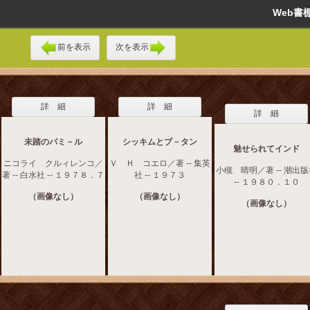
Web
前を表示
次を表示
詳 細
詳 細
詳 細
未踏のパミ－ル
シッキムとブ－タン
魅せられてインド
ニコライ クルィレンコ／
Ｖ Ｈ コエロ／著 -- 集英
小槻 晴明／著 -- 潮出
著 -- 白水社 -- １９７８．７
社 -- １９７３
-- １９８０．１０
（画像なし）
（画像なし）
（画像なし）