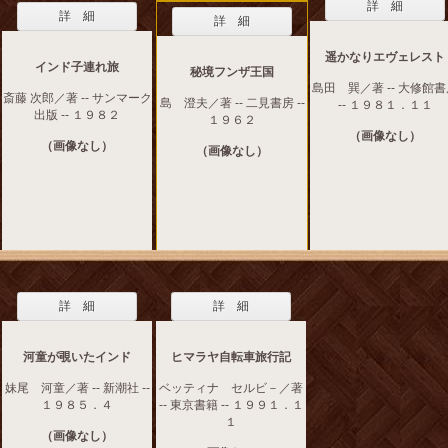
詳 細
詳 細
詳 細
遥かなりエヴェレスト
インド子連れ旅
秘境フンザ王国
島田 巽／著 -- 大修館
斎藤 次郎／著 -- サンマーク
島 澄夫／著 -- 二見書房 --
-- １９８１．１１
出版 -- １９８２
１９６２
（画像なし）
（画像なし）
（画像なし）
詳 細
詳 細
河童が覗いたインド
ヒマラヤ自転車旅行記
妹尾 河童／著 -- 新潮社 --
ベッティナ セルビ－／著
１９８５．４
-- 東京書籍 -- １９９１．１
１
（画像なし）