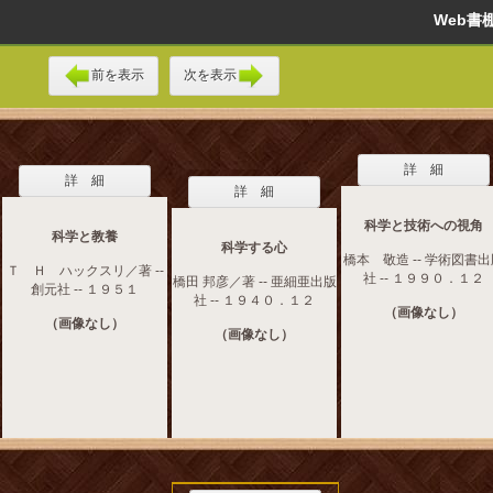
Web
前を表示
次を表示
詳 細
詳 細
詳 細
科学と技術への視角
科学と教養
科学する心
橋本 敬造 -- 学術図書
Ｔ Ｈ ハックスリ／著 --
社 -- １９９０．１２
橋田 邦彦／著 -- 亜細亜出版
創元社 -- １９５１
社 -- １９４０．１２
（画像なし）
（画像なし）
（画像なし）