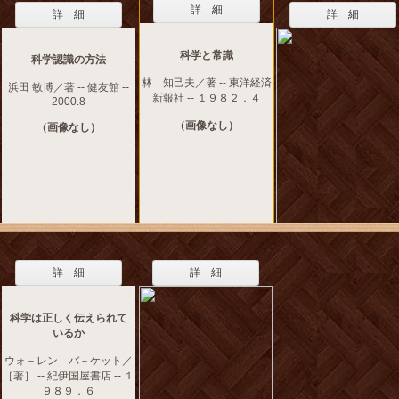
詳 細
詳 細
詳 細
科学と常識
科学認識の方法
林 知己夫／著 -- 東洋経済
浜田 敏博／著 -- 健友館 --
新報社 -- １９８２．４
2000.8
（画像なし）
（画像なし）
詳 細
詳 細
科学は正しく伝えられて
いるか
ウォ－レン バ－ケット／
［著］ -- 紀伊国屋書店 -- １
９８９．６