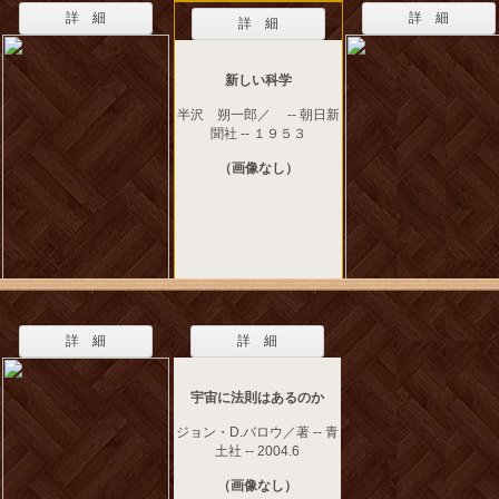
詳 細
詳 細
詳 細
新しい科学
半沢 朔一郎／ -- 朝日新
聞社 -- １９５３
（画像なし）
詳 細
詳 細
宇宙に法則はあるのか
ジョン・D.バロウ／著 -- 青
土社 -- 2004.6
（画像なし）