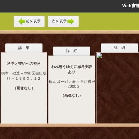
Web
前を表示
次を表示
詳 細
詳 細
詳 細
科学と技術への視角
われ思うゆえに思考実験
あり
橋本 敬造 -- 学術図書出版
社 -- １９９０．１２
橋元 淳一郎／著 -- 早川書房
-- 2000.2
（画像なし）
（画像なし）