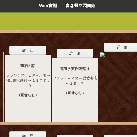
Web書棚 青森県立図書館
詳 細
詳 細
詳 細
磁石の話
電気学実験研究 １
フランシス ビタ－／著 --
ファラデ－／著 -- 岩波書店
河出書房新社 -- １９７７．
-- １９４７
１０
（画像なし）
（画像なし）
詳 細