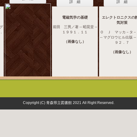
詳 細
詳 細
電磁気学の基礎
エレクトロニクスの
気対策
マグ
前田 三男／著 -- 昭晃堂 --
２．
１９９１．１１
Ｏ Ｊ マッカ－タ－
-- マグロウヒル出版 --
（画像なし）
９２．７
（画像なし）
Copyright (C) 青森県立図書館 2021 All Right Reserved.