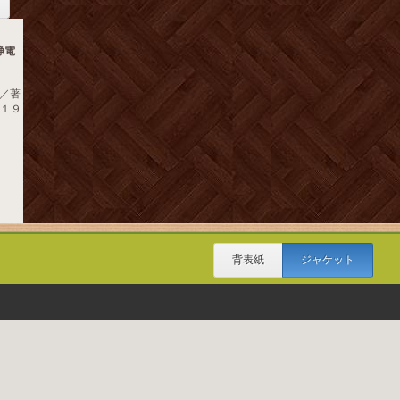
静電
／著
 １９
背表紙
ジャケット