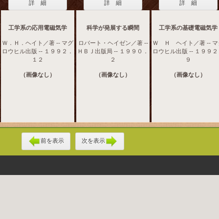
詳 細
詳 細
詳 細
工学系の応用電磁気学
科学が発展する瞬間
工学系の基礎電磁気学
Ｗ．Ｈ．ヘイト／著 -- マグ
ロバート・ヘイゼン／著 --
Ｗ Ｈ ヘイト／著 -- 
ロウヒル出版 -- １９９２．
ＨＢＪ出版局 -- １９９０．
ロウヒル出版 -- １９９
１２
２
９
（画像なし）
（画像なし）
（画像なし）
前を表示
次を表示