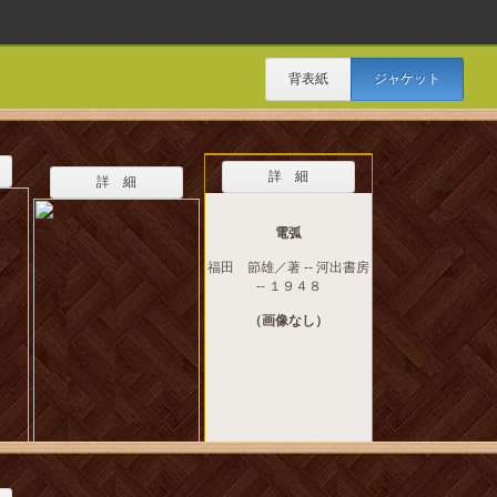
背表紙
ジャケット
詳 細
詳 細
電弧
福田 節雄／著 -- 河出書房
-- １９４８
（画像なし）