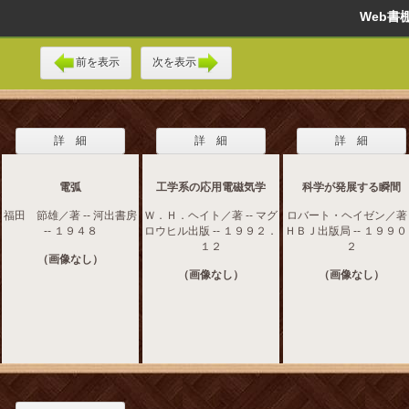
Web
前を表示
次を表示
詳 細
詳 細
詳 細
電弧
工学系の応用電磁気学
科学が発展する瞬間
福田 節雄／著 -- 河出書房
Ｗ．Ｈ．ヘイト／著 -- マグ
ロバート・ヘイゼン／著 -
-- １９４８
ロウヒル出版 -- １９９２．
ＨＢＪ出版局 -- １９９
１２
２
（画像なし）
（画像なし）
（画像なし）