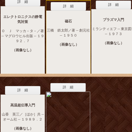
詳 細
詳 細
詳 細
エレクトロニクスの静電
プラズマ入門
磁石
気対策
ミランティエフ -- 東京
三橋 鉄太郎／著 -- 創元社
Ｏ Ｊ マッカ－タ－／著
-- １９７３
-- １９５０
-- マグロウヒル出版 -- １９
９２．７
（画像なし）
（画像なし）
（画像なし）
詳 細
詳 細
高温超伝導入門
山香 英三／［ほか］共 --
オーム社 -- １９８９．２
（画像なし）