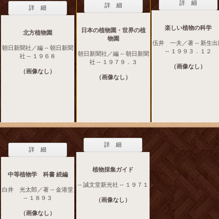
詳 細
詳 細
詳 細
楽しい植物の科学
日本の植物園・世界の植
北方植物園
物園
伍井 一夫／著 -- 新生
朝日新聞社／編 -- 朝日新聞
-- １９９３．１２
朝日新聞社／編 -- 朝日新聞
社 -- １９６８
社 -- １９７９．３
（画像なし）
（画像なし）
（画像なし）
詳 細
詳 細
植物採集ガイド
中等植物学 科書 続編
-- 誠文堂新光社 -- １９７１
白井 光太郎／著 -- 金港堂
-- １８９３
（画像なし）
（画像なし）