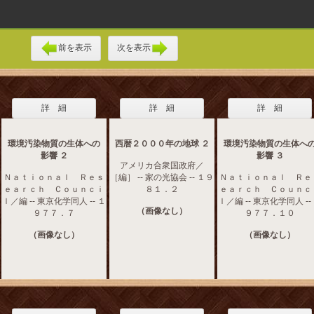
前を表示
次を表示
詳 細
詳 細
詳 細
環境汚染物質の生体への
西暦２０００年の地球 ２
環境汚染物質の生体へ
影響 ２
影響 ３
アメリカ合衆国政府／
Ｎａｔｉｏｎａｌ Ｒｅｓ
［編］ -- 家の光協会 -- １９
Ｎａｔｉｏｎａｌ Ｒｅ
ｅａｒｃｈ Ｃｏｕｎｃｉ
８１．２
ｅａｒｃｈ Ｃｏｕｎｃ
ｌ／編 -- 東京化学同人 -- １
ｌ／編 -- 東京化学同人 --
（画像なし）
９７７．７
９７７．１０
（画像なし）
（画像なし）