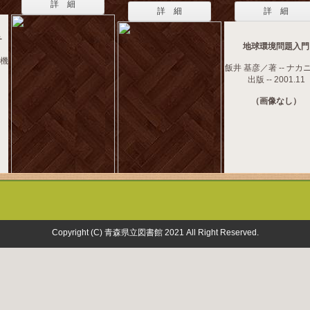
詳 細
詳 細
詳 細
チ
地球環境問題入門
電機
飯井 基彦／著 -- ナカ
出版 -- 2001.11
（画像なし）
Copyright (C) 青森県立図書館 2021 All Right Reserved.