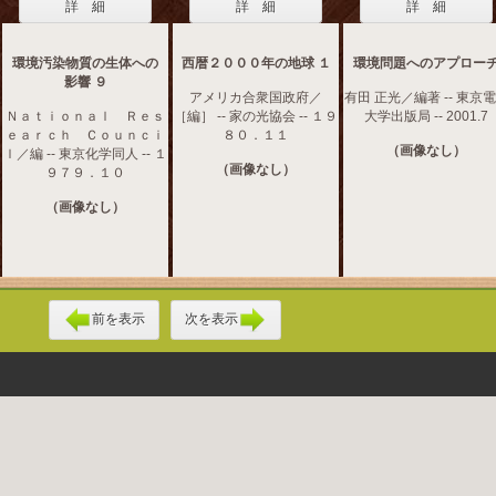
詳 細
詳 細
詳 細
環境汚染物質の生体への
西暦２０００年の地球 １
環境問題へのアプロー
影響 ９
アメリカ合衆国政府／
有田 正光／編著 -- 東京
Ｎａｔｉｏｎａｌ Ｒｅｓ
［編］ -- 家の光協会 -- １９
大学出版局 -- 2001.7
ｅａｒｃｈ Ｃｏｕｎｃｉ
８０．１１
（画像なし）
ｌ／編 -- 東京化学同人 -- １
（画像なし）
９７９．１０
（画像なし）
前を表示
次を表示