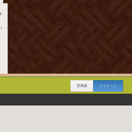
２
 --
背表紙
ジャケット