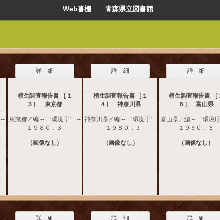
Web書棚 青森県立図書館
詳 細
詳 細
詳 細
植生調査報告書 ［１
植生調査報告書 ［１
植生調査報告書 ［
３］ 東京都
４］ 神奈川県
６］ 富山県
--
東京都／編 -- ［環境庁］ --
神奈川県／編 -- ［環境庁］
富山県／編 -- ［環境庁］
１９８０．３
-- １９８０．３
１９８０．３
（画像なし）
（画像なし）
（画像なし）
詳 細
詳 細
詳 細