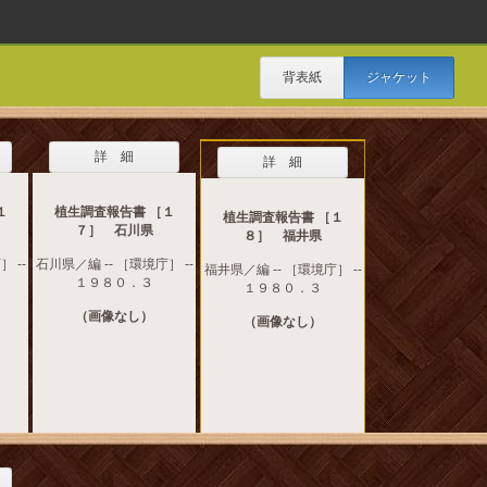
背表紙
ジャケット
詳 細
詳 細
１
植生調査報告書 ［１
植生調査報告書 ［１
７］ 石川県
８］ 福井県
 --
石川県／編 -- ［環境庁］ --
福井県／編 -- ［環境庁］ --
１９８０．３
１９８０．３
（画像なし）
（画像なし）