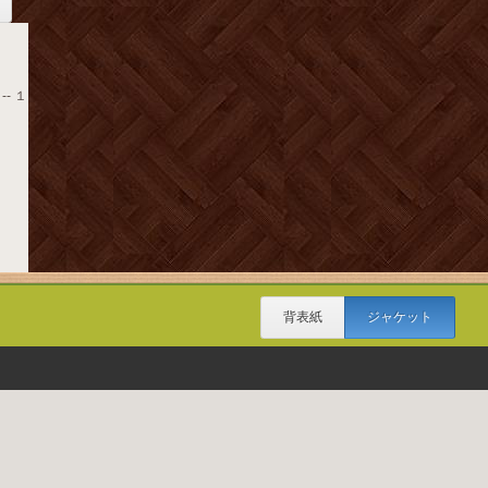
-- １
背表紙
ジャケット