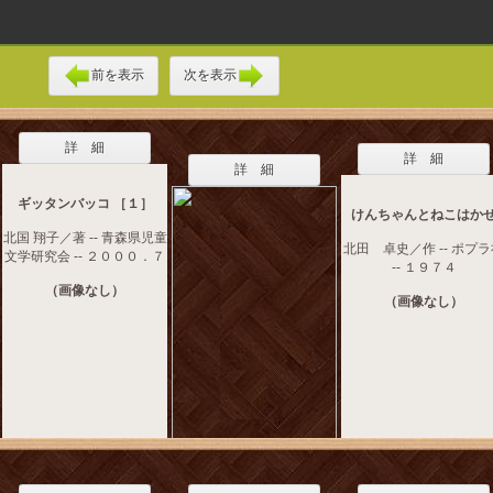
前を表示
次を表示
詳 細
詳 細
詳 細
ギッタンバッコ ［１］
けんちゃんとねこはか
北国 翔子／著 -- 青森県児童
北田 卓史／作 -- ポプ
文学研究会 -- ２０００．７
-- １９７４
（画像なし）
（画像なし）