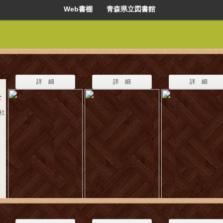
Web書棚 青森県立図書館
詳 細
詳 細
詳 細
せ
ラ社