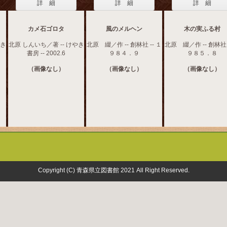
詳 細
詳 細
詳 細
カメ石ゴロタ
風のメルヘン
木の実ふる村
やき
北原 しんいち／著 -- けやき
北原 綴／作 -- 創林社 -- １
北原 綴／作 -- 創林社 
書房 -- 2002.6
９８４．９
９８５．８
（画像なし）
（画像なし）
（画像なし）
Copyright (C) 青森県立図書館 2021 All Right Reserved.