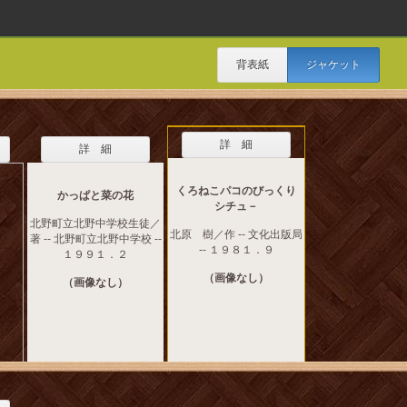
背表紙
ジャケット
詳 細
詳 細
くろねこパコのびっくり
かっぱと菜の花
シチュ－
北野町立北野中学校生徒／
北原 樹／作 -- 文化出版局
著 -- 北野町立北野中学校 --
-- １９８１．９
１９９１．２
（画像なし）
（画像なし）