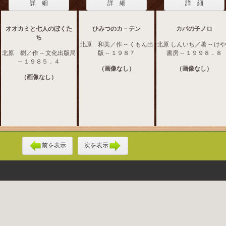
詳 細
詳 細
詳 細
オオカミと七人のぼくた
ひみつのカ－テン
カバの子ノロ
ち
北原 和美／作 -- くもん出
北原 しんいち／著 -- け
北原 樹／作 -- 文化出版局
版 -- １９８７
書房 -- １９９８．８
-- １９８５．４
（画像なし）
（画像なし）
（画像なし）
前を表示
次を表示