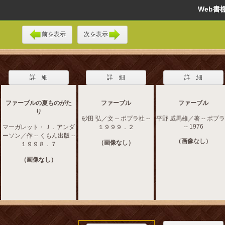
Web
前を表示
次を表示
詳 細
詳 細
詳 細
ファーブルの夏ものがた
ファーブル
ファーブル
り
砂田 弘／文 -- ポプラ社 --
平野 威馬雄／著 -- ポプ
-- 1976
マーガレット・Ｊ．アンダ
１９９９．２
ーソン／作 -- くもん出版 --
（画像なし）
（画像なし）
１９９８．７
（画像なし）