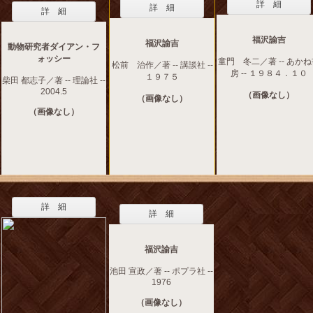
詳 細
詳 細
詳 細
福沢諭吉
福沢諭吉
動物研究者ダイアン・フ
ォッシー
童門 冬二／著 -- あか
松前 治作／著 -- 講談社 --
房 -- １９８４．１０
１９７５
柴田 都志子／著 -- 理論社 --
2004.5
（画像なし）
（画像なし）
（画像なし）
詳 細
詳 細
福沢諭吉
池田 宣政／著 -- ポプラ社 --
1976
（画像なし）