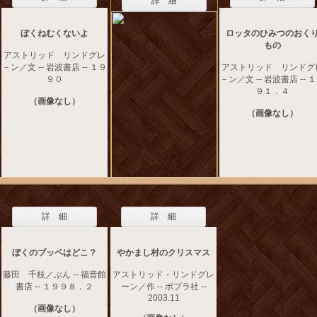
詳 細
ぼくねむくないよ
ロッタのひみつのおく
もの
アストリッド リンドグレ
－ン／文 -- 岩波書店 -- １９
アストリッド リンドグ
９０
－ン／文 -- 岩波書店 -- 
９１．４
（画像なし）
（画像なし）
詳 細
詳 細
ぼくのブッベはどこ？
やかまし村のクリスマス
藤田 千枝／ぶん -- 福音館
アストリッド・リンドグレ
書店 -- １９９８．２
ーン／作 -- ポプラ社 --
2003.11
（画像なし）