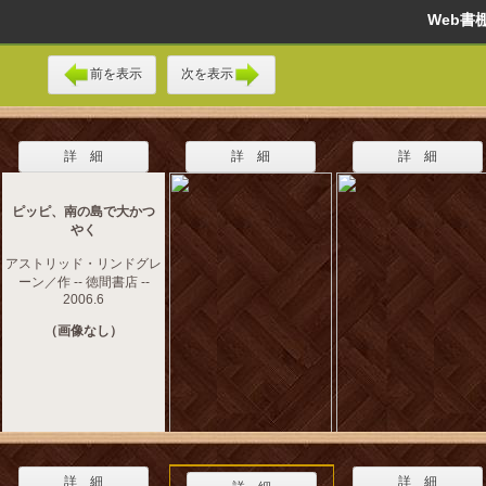
Web
前を表示
次を表示
詳 細
詳 細
詳 細
ピッピ、南の島で大かつ
やく
アストリッド・リンドグレ
ーン／作 -- 徳間書店 --
2006.6
（画像なし）
詳 細
詳 細