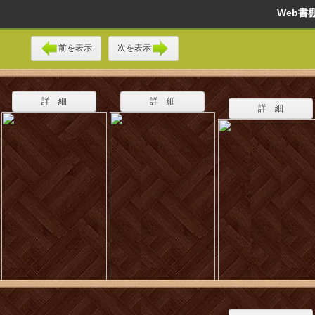
Web
前を表示
次を表示
詳 細
詳 細
詳 細