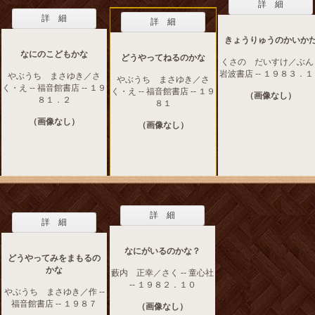
詳 細
詳 細
詳 細
きょうりゅうのかいか
なにのこどもかな
どうやってねるのかな
くさの だいすけ／ぶん -
岩波書店 -- １９８３．
やぶうち まさゆき／さ
やぶうち まさゆき／さ
く・え -- 福音館書店 -- １９
く・え -- 福音館書店 -- １９
（画像なし）
８１．２
８１
（画像なし）
（画像なし）
詳 細
詳 細
なにがいるのかな？
どうやってみをまもるの
かな
藪内 正幸／さく -- 童心社
-- １９８２．１０
やぶうち まさゆき／作 --
福音館書店 -- １９８７
（画像なし）