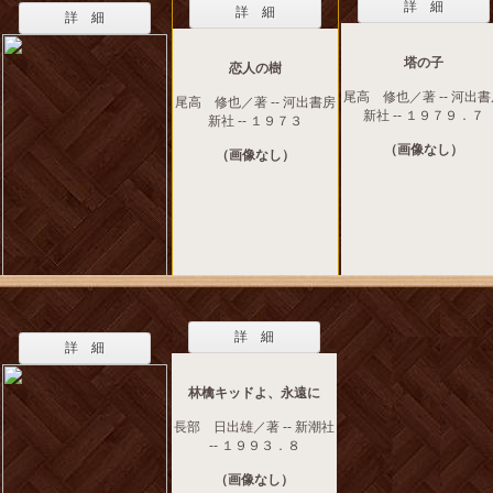
詳 細
詳 細
詳 細
塔の子
恋人の樹
尾高 修也／著 -- 河出
尾高 修也／著 -- 河出書房
新社 -- １９７９．７
新社 -- １９７３
（画像なし）
（画像なし）
詳 細
詳 細
林檎キッドよ、永遠に
長部 日出雄／著 -- 新潮社
-- １９９３．８
（画像なし）