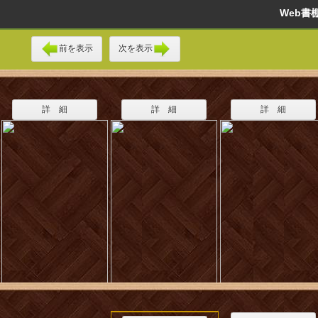
Web
前を表示
次を表示
詳 細
詳 細
詳 細