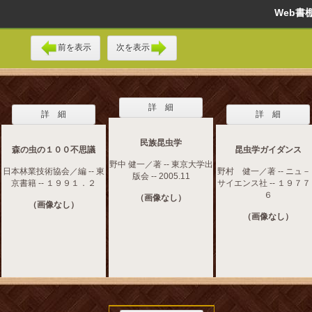
Web
前を表示
次を表示
詳 細
詳 細
詳 細
民族昆虫学
森の虫の１００不思議
昆虫学ガイダンス
野中 健一／著 -- 東京大学出
日本林業技術協会／編 -- 東
野村 健一／著 -- ニュ
版会 -- 2005.11
京書籍 -- １９９１．２
サイエンス社 -- １９７
６
（画像なし）
（画像なし）
（画像なし）