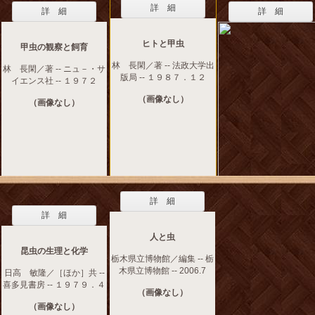
詳 細
詳 細
詳 細
ヒトと甲虫
甲虫の観察と飼育
林 長閑／著 -- 法政大学出
林 長閑／著 -- ニュ－・サ
版局 -- １９８７．１２
イエンス社 -- １９７２
（画像なし）
（画像なし）
詳 細
詳 細
人と虫
昆虫の生理と化学
栃木県立博物館／編集 -- 栃
木県立博物館 -- 2006.7
日高 敏隆／［ほか］共 --
喜多見書房 -- １９７９．４
（画像なし）
（画像なし）