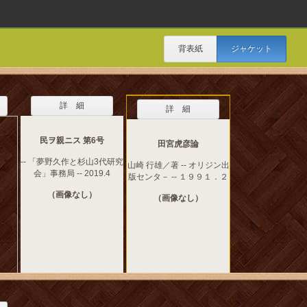
背表紙
ジャケット
詳 細
詳 細
民ヲ親ニス 第6号
田宮虎彦論
-- 「夢野久作と杉山3代研究
山崎 行雄／著 -- オリジン出
会」事務局 -- 2019.4
版センタ－ -- １９９１．２
（画像なし）
（画像なし）