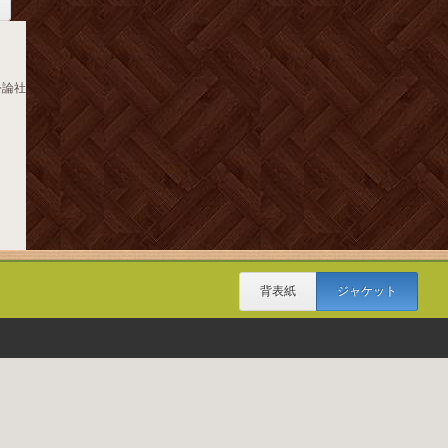
公論社
背表紙
ジャケット