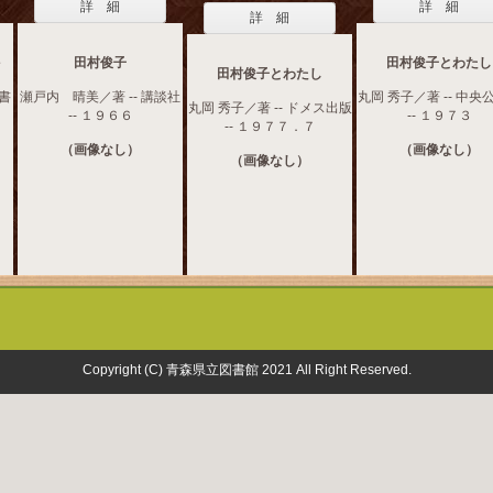
詳 細
詳 細
詳 細
－
田村俊子
田村俊子とわたし
田村俊子とわたし
摩書
瀬戸内 晴美／著 -- 講談社
丸岡 秀子／著 -- 中央
丸岡 秀子／著 -- ドメス出版
-- １９６６
-- １９７３
-- １９７７．７
（画像なし）
（画像なし）
（画像なし）
Copyright (C) 青森県立図書館 2021 All Right Reserved.