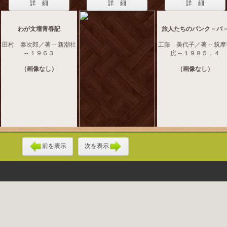
詳 細
詳 細
詳 細
わが文壇青春記
旅人たちのバンク－バ
田村 泰次郎／著 -- 新潮社
工藤 美代子／著 -- 筑
-- １９６３
房 -- １９８５．４
（画像なし）
（画像なし）
前を表示
次を表示