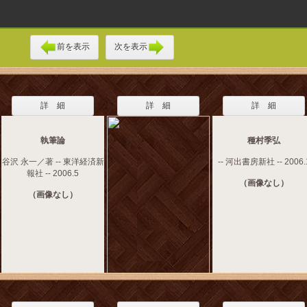
前を表示
次を表示
詳 細
詳 細
詳 細
執筆論
種村季弘
谷沢 永一／著 -- 東洋経済新
-- 河出書房新社 -- 2006.
報社 -- 2006.5
（画像なし）
（画像なし）