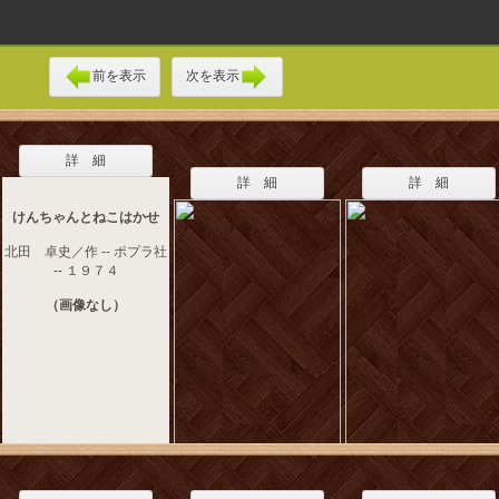
前を表示
次を表示
詳 細
詳 細
詳 細
けんちゃんとねこはかせ
北田 卓史／作 -- ポプラ社
-- １９７４
（画像なし）