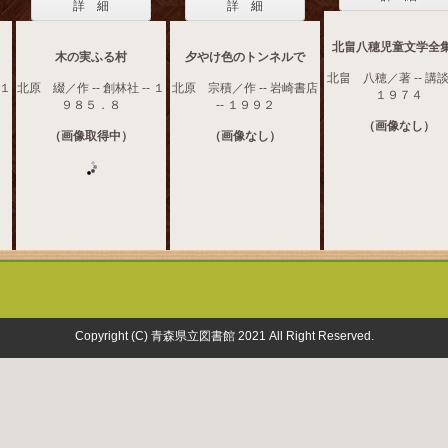
詳 細
詳 細
北畠八穂児童文学全集
木の実ふる村
夕やけ色のトンネルで
北畠 八穂／著 -- 講談社
 １
北原 綴／作 -- 創林社 -- １
北原 宗積／作 -- 岩崎書店
１９７４
９８５．８
-- １９９２
（画像なし）
（画像取得中）
（画像なし）
Copyright (C) 青森県立図書館 2021 All Right Reserved.