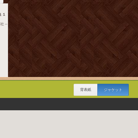
 １
 --
背表紙
ジャケット