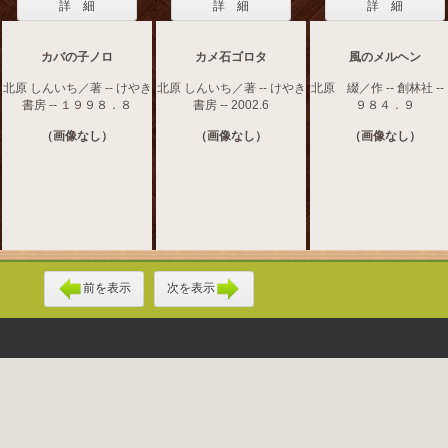
詳 細
詳 細
詳 細
カバの子ノロ
カメ石ゴロタ
風のメルヘン
北原 しんいち／著 -- けやき
北原 しんいち／著 -- けやき
北原 綴／作 -- 創林社 --
書房 -- １９９８．８
書房 -- 2002.6
９８４．９
（画像なし）
（画像なし）
（画像なし）
前を表示
次を表示