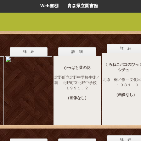
Web書棚 青森県立図書館
詳 細
詳 細
詳 細
くろねこパコのびっ
かっぱと菜の花
シチュ－
北野町立北野中学校生徒／
北原 樹／作 -- 文化
著 -- 北野町立北野中学校 --
-- １９８１．９
１９９１．２
（画像なし）
（画像なし）
詳 細