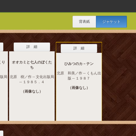
背表紙
ジャケット
詳 細
詳 細
くり
オオカミと七人のぼくた
ひみつのカ－テン
ち
北原 和美／作 -- くもん出
出版局
北原 樹／作 -- 文化出版局
版 -- １９８７
-- １９８５．４
（画像なし）
（画像なし）