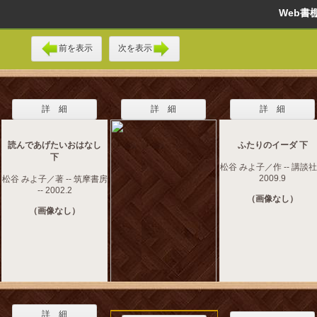
Web
前を表示
次を表示
詳 細
詳 細
詳 細
読んであげたいおはなし
ふたりのイーダ 下
下
松谷 みよ子／作 -- 講談社 
2009.9
松谷 みよ子／著 -- 筑摩書房
-- 2002.2
（画像なし）
（画像なし）
詳 細