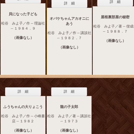
詳 細
詳 細
貝になった子ども
屋根裏部屋の秘密
オバケちゃんアカオニに
松谷 みよ子／作 -- 理論社
あう
松谷 みよ子／著 -- 偕
-- １９８４．９
-- １９８８．７
松谷 みよ子／作 -- 講談社
（画像なし）
-- １９８２．７
（画像なし）
（画像なし）
詳 細
詳 細
ふうちゃんの大りょこう
龍の子太郎
松谷 みよ子／作 -- 小峰書
松谷 みよ子／著 -- 講談社
店 -- １９８２
-- １９７３
（画像なし）
（画像なし）