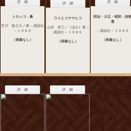
詳 細
詳 細
詳 細
トロッコ・鼻
明治・大正・昭和・詩
ウミヒコヤマヒコ
選
芥川 龍之介／著 -- 講談社
山本 有三／［ほか］著 --
-- １９８９
-- 講談社 -- １９８９
講談社 -- １９８９
（画像なし）
（画像なし）
（画像なし）
詳 細
詳 細