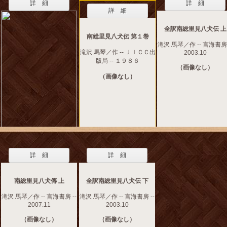
詳 細
詳 細
詳 細
全訳南総里見八犬伝 上
南総里見八犬伝 第１巻
滝沢 馬琴／作 -- 言海書房 
滝沢 馬琴／作 -- ＪＩＣＣ出
2003.10
版局 -- １９８６
（画像なし）
（画像なし）
詳 細
詳 細
南総里見八犬傳 上
全訳南総里見八犬伝 下
滝沢 馬琴／作 -- 言海書房 --
滝沢 馬琴／作 -- 言海書房 --
2007.11
2003.10
（画像なし）
（画像なし）