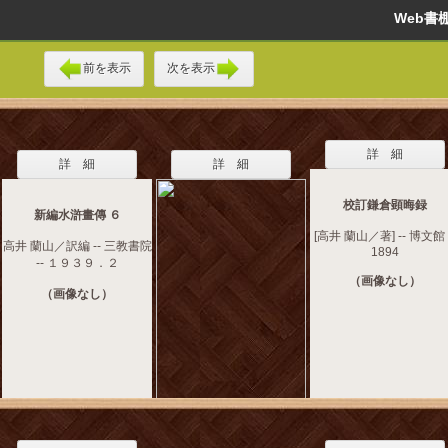
Web
前を表示
次を表示
詳 細
詳 細
詳 細
校訂鎌倉顕晦録
新編水滸畫傳 ６
[高井 蘭山／著] -- 博文館 
高井 蘭山／訳編 -- 三教書院
1894
-- １９３９．２
（画像なし）
（画像なし）