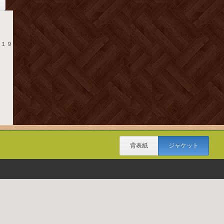
- １９
背表紙
ジャケット