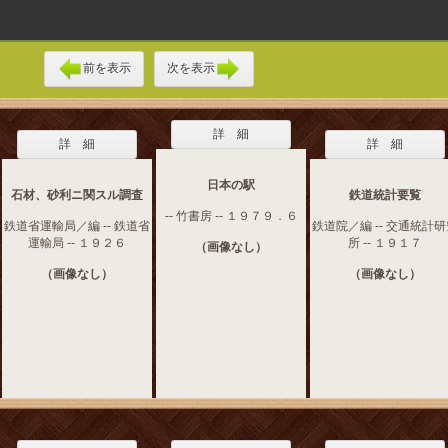
前を表示
次を表示
詳 細
詳 細
詳 細
日本の駅
石材、砂利ニ関スル調査
鉄道統計要覧
-- 竹書房 -- １９７９．６
鉄道省運輸局／編 -- 鉄道省
鉄道院／編 -- 交通統計
運輸局 -- １９２６
所 -- １９１７
（画像なし）
（画像なし）
（画像なし）