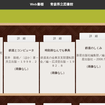
Web書棚 青森県立図書館
詳 細
詳 細
詳 細
鉄道のしくみ
鉄道とコンピュータ
時刻表なんでも事典
研究
新星出版社編集部／編 -
富井 規雄／〔ほか〕著 --
鉄道友の会東京支部運転部
星出版社 -- 2006.
共立出版 -- １９９８．２
会／編 -- 広済堂出版 -- １９
８２．８
（画像なし）
（画像なし）
（画像なし）