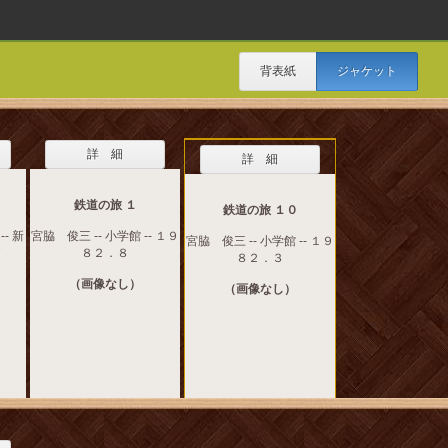
背表紙
ジャケット
詳 細
詳 細
鉄道の旅 １
鉄道の旅 １０
- 新
宮脇 俊三 -- 小学館 -- １９
宮脇 俊三 -- 小学館 -- １９
7
８２．８
８２．３
（画像なし）
（画像なし）