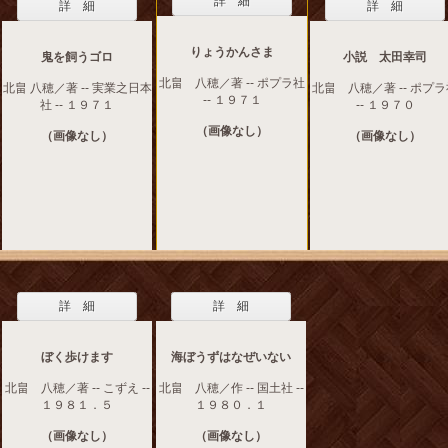
詳 細
詳 細
詳 細
りょうかんさま
鬼を飼うゴロ
小説 太田幸司
北畠 八穂／著 -- ポプラ社
北畠 八穂／著 -- 実業之日本
北畠 八穂／著 -- ポプ
-- １９７１
社 -- １９７１
-- １９７０
（画像なし）
（画像なし）
（画像なし）
詳 細
詳 細
ぼく歩けます
海ぼうずはなぜいない
北畠 八穂／著 -- こずえ --
北畠 八穂／作 -- 国土社 --
１９８１．５
１９８０．１
（画像なし）
（画像なし）