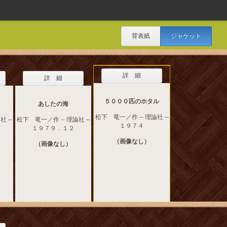
背表紙
ジャケット
詳 細
詳 細
５０００匹のホタル
あしたの海
松下 竜一／作 -- 理論社 --
 --
松下 竜一／作 -- 理論社 --
１９７４
１９７９．１２
（画像なし）
（画像なし）