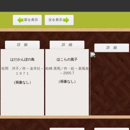
前を表示
次を表示
詳 細
詳 細
詳 細
はだかんぼの島
ほこらの風子
松岡 洋子／作 -- 金羊社 --
松崎 美雨／作・絵 -- 新風舎
-- 2005.7
１９７１
（画像なし）
（画像なし）