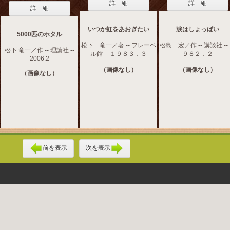
詳 細
詳 細
詳 細
いつか虹をあおぎたい
涙はしょっぱい
5000匹のホタル
松下 竜一／著 -- フレーベ
松島 宏／作 -- 講談社 --
松下 竜一／作 -- 理論社 --
ル館 -- １９８３．３
９８２．２
2006.2
（画像なし）
（画像なし）
（画像なし）
前を表示
次を表示