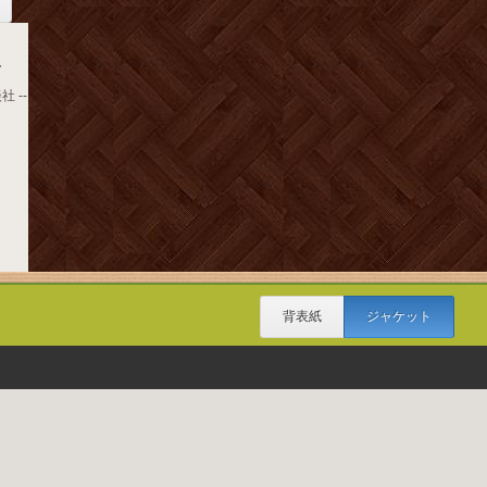
上
社 --
背表紙
ジャケット