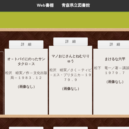
Web書棚 青森県立図書館
詳 細
詳 細
詳 細
マノおじさんとねむりり
オ－トバイにのったサン
まけるな六平
ゅう
タクロ－ス
松下 竜一／著 -- 講談社
松沢 睦実／さく -- ティビ
松沢 睦実／作 -- 文化出版
１９７９．７
－エス・ブリタニカ -- １９
局 -- １９８３．１２
７９．９
（画像なし）
（画像なし）
（画像なし）