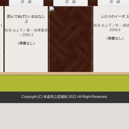
詳 細
詳 細
詳 細
読んであげたいおはなし
ふたりのイーダ 
上
 １
松谷 みよ子／作 -- 講談
2009.9
松谷 みよ子／著 -- 筑摩書房
-- 2002.2
（画像なし）
（画像なし）
Copyright (C) 青森県立図書館 2021 All Right Reserved.