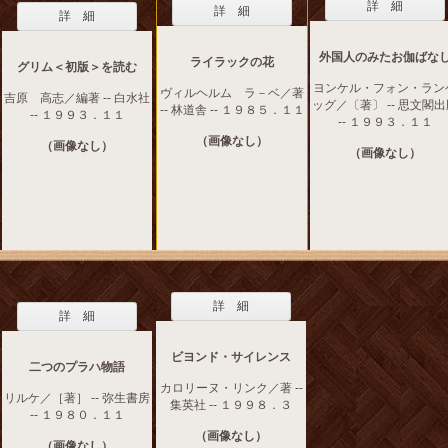
詳 細
詳 細
詳 細
外国人のみたお伽ばな
ライラックの花
グリム＜初版＞を読む
ヨンケル・フォン・ラン
ヴィルヘルム ラ－ベ／著
吉原 高志／編著 -- 白水社
ッグ／〔著〕 -- 思文閣
-- 林道舎 -- １９８５．１１
-- １９９３．１１
-- １９９３．１１
（画像なし）
（画像なし）
（画像なし）
詳 細
詳 細
ビヨンド・サイレンス
二つのプラハ物語
カロリーヌ・リンク／著 --
リルケ／［著］ -- 弥生書房
集英社 -- １９９８．３
-- １９８０．１１
（画像なし）
（画像なし）