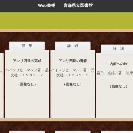
Web書棚 青森県立図書館
詳 細
詳 細
詳 細
アンリ四世の完成
アンリ四世の青春
内面への旅
ハインリヒ マン／著 -- 晶
ハインリヒ マン／著 -- 晶
今日
宮田 光雄／著 -- 筑
文社 -- １９８９．２
文社 -- １９８９．５
--
（画像なし）
（画像なし）
（画像なし）