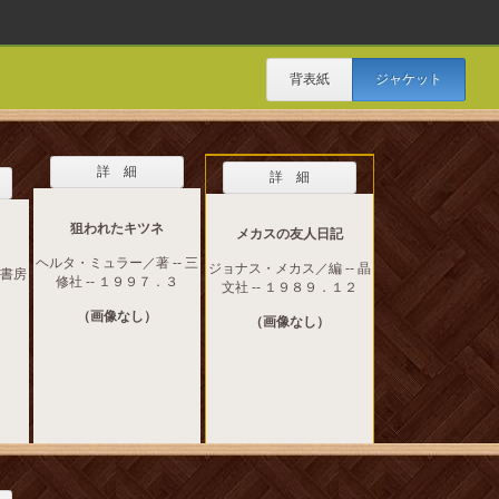
背表紙
ジャケット
詳 細
詳 細
狙われたキツネ
メカスの友人日記
ヘルタ・ミュラー／著 -- 三
ジョナス・メカス／編 -- 晶
摩書房
修社 -- １９９７．３
文社 -- １９８９．１２
（画像なし）
（画像なし）