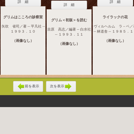
詳 細
詳 細
詳 細
グリムはこころの診察室
ライラックの花
グリム＜初版＞を読む
矢吹 省司／著 -- 平凡社 --
ヴィルヘルム ラ－ベ／
吉原 高志／編著 -- 白水社
１９９３．１０
-- 林道舎 -- １９８５．
-- １９９３．１１
（画像なし）
（画像なし）
（画像なし）
前を表示
次を表示