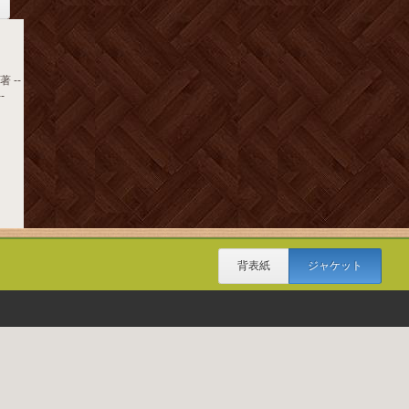
 --
-
背表紙
ジャケット