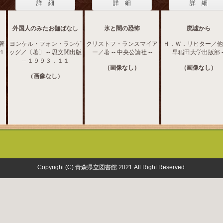
詳 細
詳 細
詳 細
外国人のみたお伽ばなし
氷と闇の恐怖
廃墟から
著
ヨンケル・フォン・ランゲ
クリストフ・ランスマイア
Ｈ．Ｗ．リヒター／他著
１１
ッグ／〔著〕 -- 思文閣出版
ー／著 -- 中央公論社 --
早稲田大学出版部 -
-- １９９３．１１
（画像なし）
（画像なし）
（画像なし）
Copyright (C) 青森県立図書館 2021 All Right Reserved.