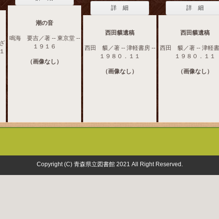
詳 細
詳 細
潮の音
西田貘遺稿
西田貘遺稿
鳴海 要吉／著 -- 東京堂 --
ろざ
１９１６
西田 貘／著 -- 津軽書房 --
西田 貘／著 -- 津軽書房
１１
１９８０．１１
１９８０．１１
（画像なし）
（画像なし）
（画像なし）
Copyright (C) 青森県立図書館 2021 All Right Reserved.