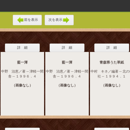
前を表示
次を表示
詳 細
詳 細
詳 細
藍一渾
藍一渾
青森県うた草紙
中野 治恵／著 -- 津軽一間
中野 治恵／著 -- 津軽一間
中村 キネ／編著 -- 北
舎 -- １９９６．４
舎 -- １９９６．４
社 -- １９９４．１
（画像なし）
（画像なし）
（画像なし）