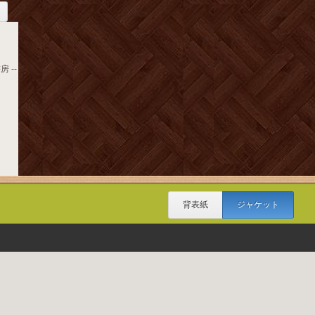
 --
背表紙
ジャケット