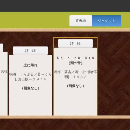
背表紙
ジャケット
詳 細
詳 細
Ｕｓｉｏ ｎｏ Ｏｔｏ
（潮の音）
土に帰れ
国民社
鳴海 要吉／著 -- [出版者不
鳴海 うらぶる／著 -- くろ
明] -- １９８２
しお出版 -- １９７４
（画像なし）
（画像なし）