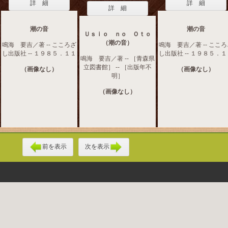
詳 細
詳 細
詳 細
潮の音
潮の音
Ｕｓｉｏ ｎｏ Ｏｔｏ
（潮の音）
鳴海 要吉／著 -- こころざ
鳴海 要吉／著 -- ここ
し出版社 -- １９８５．１１
し出版社 -- １９８５．
鳴海 要吉／著 -- ［青森県
立図書館］ -- ［出版年不
（画像なし）
（画像なし）
明］
（画像なし）
前を表示
次を表示