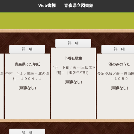
Web書棚 青森県立図書館
詳 細
詳 細
詳 細
卜養狂歌集
青森県うた草紙
酒のみのうた
半井 卜養／著 -- [出版者不
明] -- ［出版年不明］
の街
中村 キネ／編著 -- 北の街
長沼 弘毅／著 -- 自由
社 -- １９９４．１
-- １９５９
（画像なし）
（画像なし）
（画像なし）
詳 細