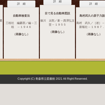
詳 細
詳 細
詳 細
目で見る自動車図説
自動車檢査法
島村武久の原子力談
工業
篠川 太郎／著 -- 西澤弘文
三桂社 編纂部／編 -- 三
島村 武久／［述］ --
堂 -- １９５５
桂 -- １９４６
新報社 -- １９８７
（画像なし）
（画像なし）
（画像なし）
Copyright (C) 青森県立図書館 2021 All Right Reserved.