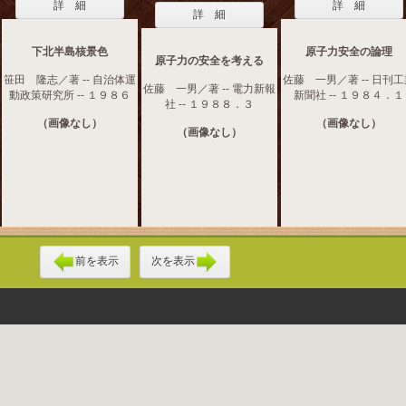
詳 細
詳 細
詳 細
下北半島核景色
原子力安全の論理
原子力の安全を考える
笹田 隆志／著 -- 自治体運
佐藤 一男／著 -- 日刊
佐藤 一男／著 -- 電力新報
動政策研究所 -- １９８６
新聞社 -- １９８４．１
社 -- １９８８．３
（画像なし）
（画像なし）
（画像なし）
前を表示
次を表示