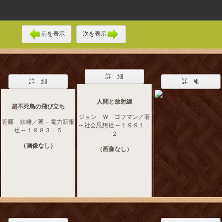
前を表示
次を表示
詳 細
詳 細
詳 細
人間と放射線
超不死鳥の飛び立ち
ジョン Ｗ ゴフマン／著
近藤 鉄雄／著 -- 電力新報
-- 社会思想社 -- １９９１．
社 -- １９８３．５
２
（画像なし）
（画像なし）