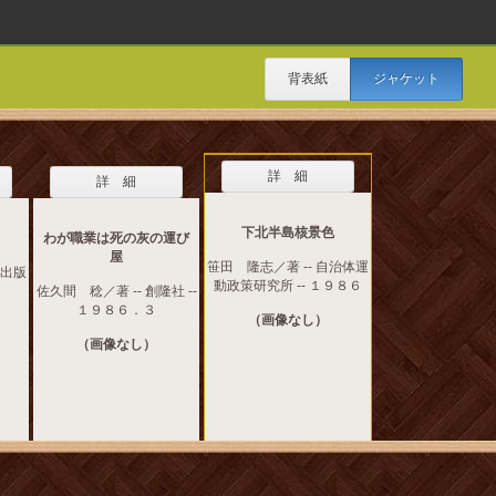
背表紙
ジャケット
詳 細
詳 細
下北半島核景色
わが職業は死の灰の運び
屋
笹田 隆志／著 -- 自治体運
郷出版
動政策研究所 -- １９８６
佐久間 稔／著 -- 創隆社 --
１９８６．３
（画像なし）
（画像なし）