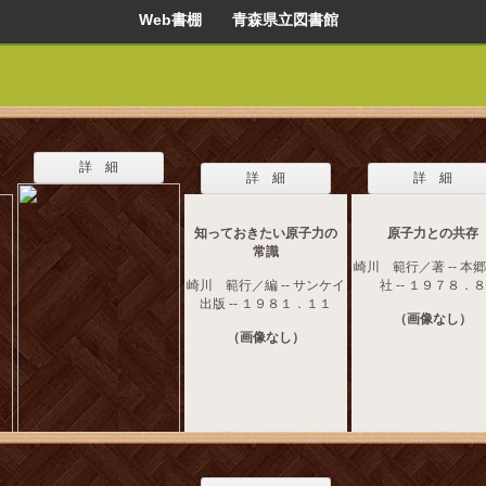
Web書棚 青森県立図書館
詳 細
詳 細
詳 細
知っておきたい原子力の
原子力との共存
常識
崎川 範行／著 -- 本
崎川 範行／編 -- サンケイ
社 -- １９７８．８
出版 -- １９８１．１１
（画像なし）
（画像なし）