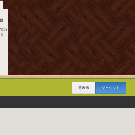
義
 電力
．３
背表紙
ジャケット