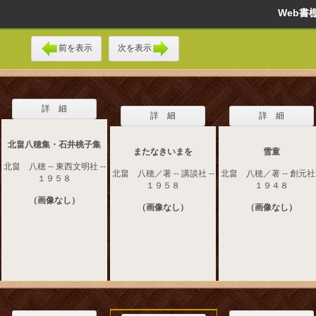
Web
前を表示
次を表示
詳 細
詳 細
詳 細
北畠八穂集・石井桃子集
またなきいまを
雪童
北畠 八穂 -- 東西文明社 --
北畠 八穂／著 -- 講談社 --
北畠 八穂／著 -- 創元社 
１９５８
１９５８
１９４８
（画像なし）
（画像なし）
（画像なし）