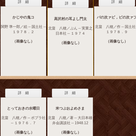
詳 細
詳 細
詳 細
かじやの鬼コ
パの次ァピ，ピの次ァ
高沢村の耳よし門太
関野 準一郎／絵 -- 国土社 --
北畠 八穂／作 -- 国土社 
北畠 八穂／ぶん -- 実業之
１９７８．２
１９７８．９
日本社 -- １９７４
（画像なし）
（画像なし）
（画像なし）
詳 細
詳 細
とっておきの水曜日
米つぶおよめさま
北畠 八穂／作 -- ポプラ社
北畠 八穂／著 -- 大日本雄
-- １９７６．７
弁会講談社 -- 1948.12
（画像なし）
（画像なし）