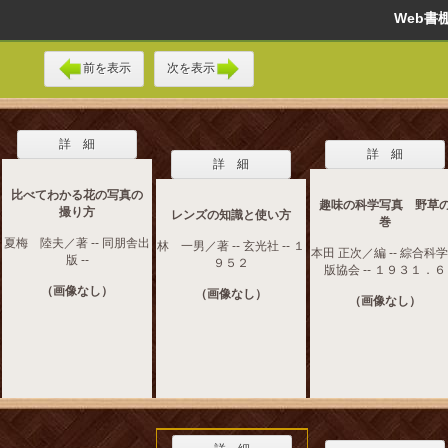
Web
前を表示
次を表示
詳 細
詳 細
詳 細
比べてわかる花の写真の
趣味の科学写真 野草
撮り方
レンズの知識と使い方
巻
夏梅 陸夫／著 -- 同朋舎出
林 一男／著 -- 玄光社 -- １
本田 正次／編 -- 綜合科
版 --
９５２
版協会 -- １９３１．６
（画像なし）
（画像なし）
（画像なし）