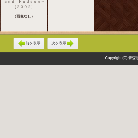
ａｎｄ Ｈｕｄｓｏｎ --
［２００２］
（画像なし）
前を表示
次を表示
Copyright (C) 青森