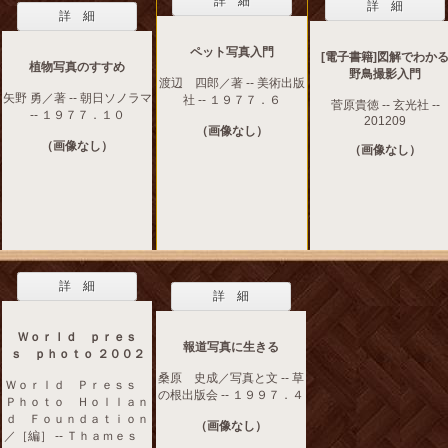
詳 細
詳 細
詳 細
ペット写真入門
[電子書籍]図解でわか
植物写真のすすめ
野鳥撮影入門
渡辺 四郎／著 -- 美術出版
矢野 勇／著 -- 朝日ソノラマ
社 -- １９７７．６
菅原貴徳 -- 玄光社 --
-- １９７７．１０
201209
（画像なし）
（画像なし）
（画像なし）
詳 細
詳 細
Ｗｏｒｌｄ ｐｒｅｓ
報道写真に生きる
ｓ ｐｈｏｔｏ ２００２
桑原 史成／写真と文 -- 草
Ｗｏｒｌｄ Ｐｒｅｓｓ
の根出版会 -- １９９７．４
Ｐｈｏｔｏ Ｈｏｌｌａｎ
ｄ Ｆｏｕｎｄａｔｉｏｎ
（画像なし）
／［編］ -- Ｔｈａｍｅｓ