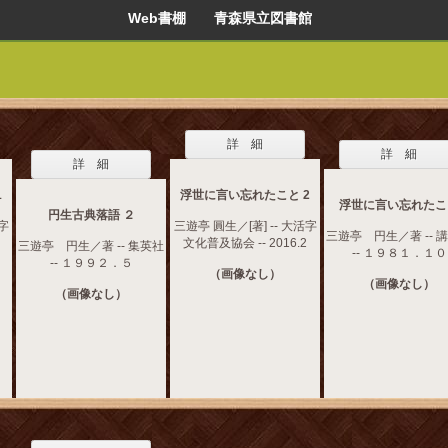
Web書棚 青森県立図書館
詳 細
詳 細
詳 細
1
浮世に言い忘れたこと 2
浮世に言い忘れたこ
円生古典落語 ２
活字
三遊亭 圓生／[著] -- 大活字
三遊亭 円生／著 -- 
文化普及協会 -- 2016.2
三遊亭 円生／著 -- 集英社
-- １９８１．１０
-- １９９２．５
（画像なし）
（画像なし）
（画像なし）