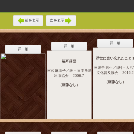
前を表示
次を表示
詳 細
詳 細
詳 細
浮世に言い忘れたこと 
福耳落語
三遊亭 圓生／[著] -- 大
三宮 麻由子／著 -- 日本放送
文化普及協会 -- 2016.2
出版協会 -- 2006.7
（画像なし）
（画像なし）