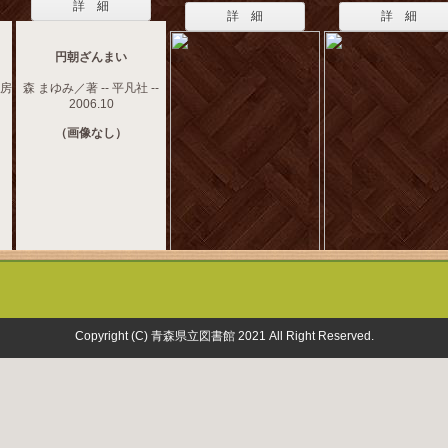
詳 細
詳 細
詳 細
円朝ざんまい
書房
森 まゆみ／著 -- 平凡社 --
2006.10
（画像なし）
Copyright (C) 青森県立図書館 2021 All Right Reserved.