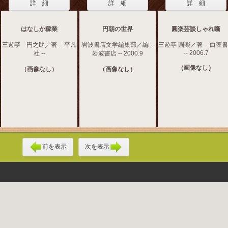
詳 細
詳 細
詳 細
はなしか稼業
円朝の世界
圓楽芸談しゃれ噺
三遊亭 円之助／著 -- 平凡
岩波書店文学編集部／編 --
三遊亭 圓楽／著 -- 白夜
-- 2006.7
社 --
岩波書店 -- 2000.9
（画像なし）
（画像なし）
（画像なし）
前を表示
次を表示