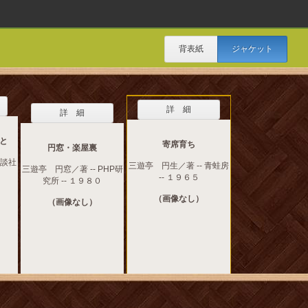
背表紙
ジャケット
詳 細
詳 細
と
寄席育ち
円窓・楽屋裏
講談社
三遊亭 円生／著 -- 青蛙房
三遊亭 円窓／著 -- PHP研
-- １９６５
究所 -- １９８０
（画像なし）
（画像なし）