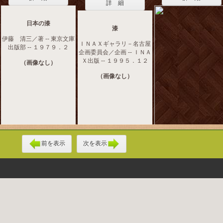
詳 細
日本の漆
漆
伊藤 清三／著 -- 東京文庫
ＩＮＡＸギャラリ－名古屋
出版部 -- １９７９．２
企画委員会／企画 -- ＩＮＡ
Ｘ出版 -- １９９５．１２
（画像なし）
（画像なし）
前を表示
次を表示