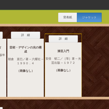
背表紙
ジャケット
詳 細
詳 細
方
芸術・デザインの光の構
漆芸入門
成
出版年
安倍 郁二／［等］著 -- 光
朝倉 直巳／著 -- 六耀社 --
芸出版 -- １９７２
１９９０．４
（画像なし）
（画像なし）