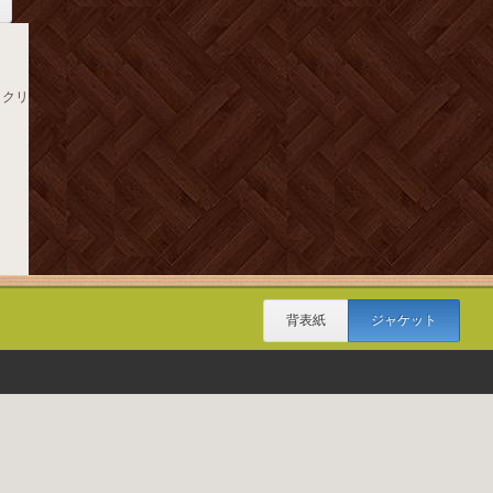
Ｃクリ
背表紙
ジャケット