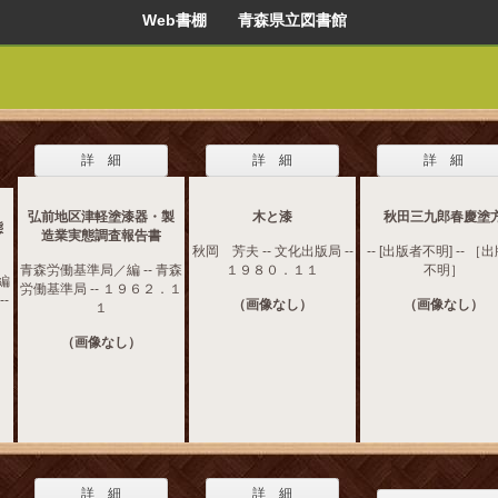
Web書棚 青森県立図書館
詳 細
詳 細
詳 細
弘前地区津軽塗漆器・製
木と漆
秋田三九郎春慶塗
態
造業実態調査報告書
秋岡 芳夫 -- 文化出版局 --
-- [出版者不明] -- ［
青森労働基準局／編 -- 青森
１９８０．１１
不明］
編
労働基準局 -- １９６２．１
-
（画像なし）
（画像なし）
１
（画像なし）
詳 細
詳 細