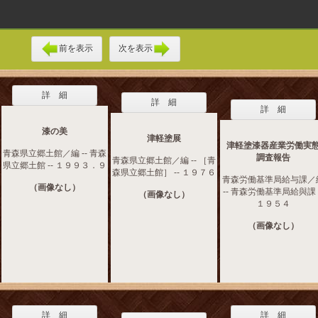
前を表示
次を表示
詳 細
詳 細
詳 細
漆の美
津軽塗展
津軽塗漆器産業労働実
青森県立郷土館／編 -- 青森
調査報告
青森県立郷土館／編 -- ［青
県立郷土館 -- １９９３．９
森県立郷土館］ -- １９７６
青森労働基準局給与課／
（画像なし）
-- 青森労働基準局給與課 -
（画像なし）
１９５４
（画像なし）
詳 細
詳 細