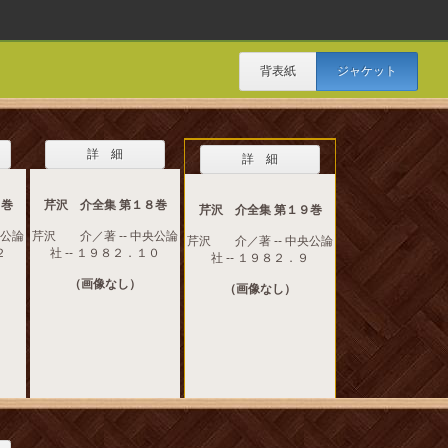
背表紙
ジャケット
詳 細
詳 細
７巻
芹沢 介全集 第１８巻
芹沢 介全集 第１９巻
央公論
芹沢 介／著 -- 中央公論
芹沢 介／著 -- 中央公論
２
社 -- １９８２．１０
社 -- １９８２．９
（画像なし）
（画像なし）