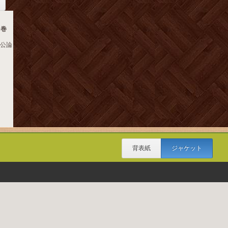
４巻
央公論
背表紙
ジャケット