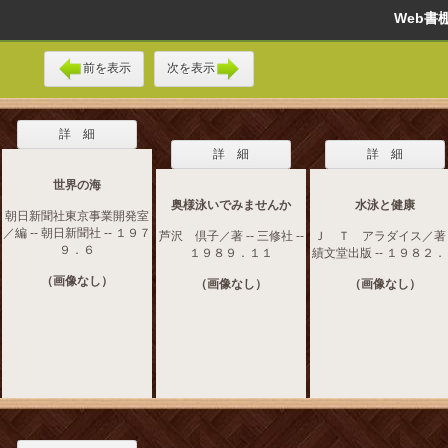
Web
前を表示
次を表示
詳 細
詳 細
詳 細
世界の海
奥様泳いでみませんか
水泳と健康
朝日新聞社東京事業開発室
／編 -- 朝日新聞社 -- １９７
芦沢 倶子／著 -- 三修社 --
Ｊ Ｔ アラダイス／著 -
９．６
１９８９．１１
績文堂出版 -- １９８２
（画像なし）
（画像なし）
（画像なし）