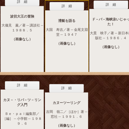
詳 細
詳 細
詳 細
波切大王の冒険
ド－バ－海峡泳いじゃ
漕艇を語る
た！
大儀見 薫／著 -- 講談社 --
大国 寿吉／著 -- 金尾文淵
１９８８．５
大貫 映子／著 -- 新日
堂 -- １９４７
版社 -- １９８６．４
（画像なし）
（画像なし）
（画像なし）
詳 細
詳 細
カヌ－・リバ－ツ－リン
カヌーツーリング
グ入門
吉岡 嶺二／［ほか］著 --
Ｂｅ・ｐａｌ編集部／
窓社 -- １９９１．６
［編］ -- 小学館 -- １９８
９．６
（画像なし）