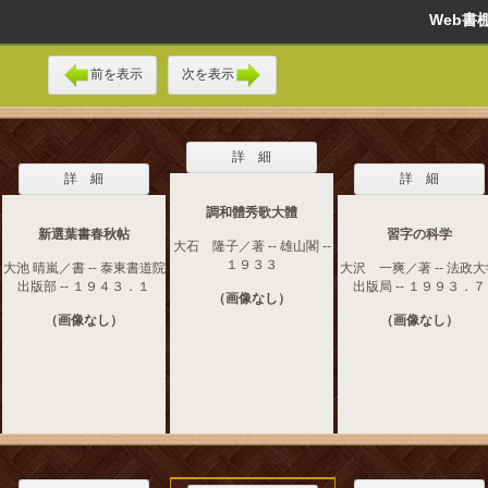
Web
前を表示
次を表示
詳 細
詳 細
詳 細
調和體秀歌大體
新選葉書春秋帖
習字の科学
大石 隆子／著 -- 雄山閣 --
１９３３
大池 晴嵐／書 -- 泰東書道院
大沢 一爽／著 -- 法政
出版部 -- １９４３．１
出版局 -- １９９３．７
（画像なし）
（画像なし）
（画像なし）