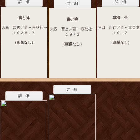
詳 細
詳 細
詳 細
書と禅
草海 全
書と禅
大森 曹玄／著 -- 春秋社 --
岡田 起作／著 -- 文会堂 
大森 曹玄／著 -- 春秋社 --
１９８５．７
１９１２
１９７３
（画像なし）
（画像なし）
（画像なし）
詳 細
詳 細