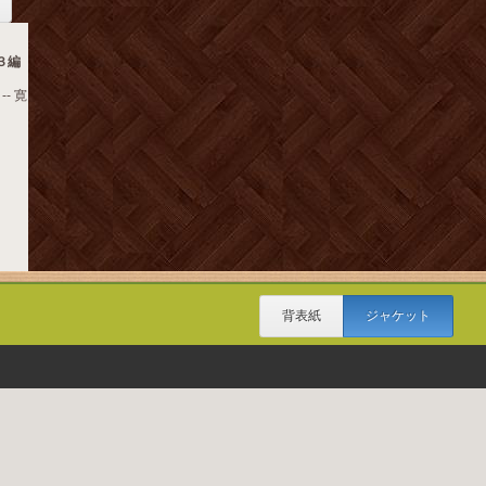
３編
-- 寛
背表紙
ジャケット