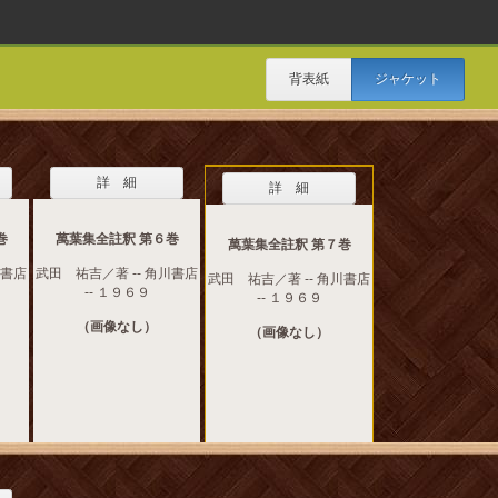
背表紙
ジャケット
詳 細
詳 細
巻
萬葉集全註釈 第６巻
萬葉集全註釈 第７巻
川書店
武田 祐吉／著 -- 角川書店
武田 祐吉／著 -- 角川書店
-- １９６９
-- １９６９
（画像なし）
（画像なし）