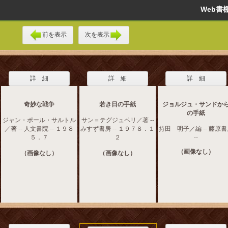
Web
前を表示
次を表示
詳 細
詳 細
詳 細
奇妙な戦争
若き日の手紙
ジョルジュ・サンドか
の手紙
ジャン・ポール・サルトル
サン＝テグジュペリ／著 --
／著 -- 人文書院 -- １９８
みすず書房 -- １９７８．１
持田 明子／編 -- 藤原
--
５．７
２
（画像なし）
（画像なし）
（画像なし）