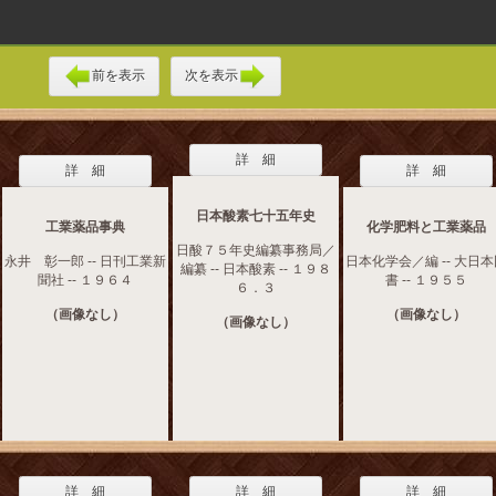
前を表示
次を表示
詳 細
詳 細
詳 細
日本酸素七十五年史
工業薬品事典
化学肥料と工業薬品
日酸７５年史編纂事務局／
永井 彰一郎 -- 日刊工業新
日本化学会／編 -- 大日
編纂 -- 日本酸素 -- １９８
聞社 -- １９６４
書 -- １９５５
６．３
（画像なし）
（画像なし）
（画像なし）
詳 細
詳 細
詳 細