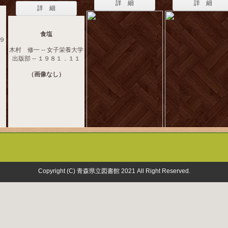
詳 細
詳 細
詳 細
食塩
１９
木村 修一 -- 女子栄養大学
出版部 -- １９８１．１１
（画像なし）
Copyright (C) 青森県立図書館 2021 All Right Reserved.