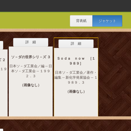
背表紙
ジャケット
詳 細
詳 細
ソ－ダの世界シリ－ズ ３
Ｓｏｄａ ｎｏｗ ［１
 ２
９８９］
日本ソ－ダ工業会／編 -- 日
 １９
本ソ－ダ工業会 -- １９９
日本ソ－ダ工業会／著作・
２．３
編集 -- 新化学発展協会 -- １
９８９．３
（画像なし）
（画像なし）