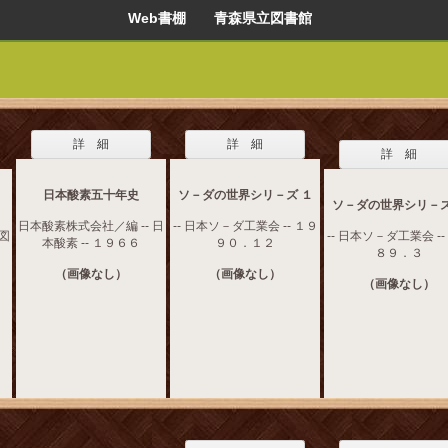
Web書棚 青森県立図書館
詳 細
詳 細
詳 細
日本酸素五十年史
ソ－ダの世界シリ－ズ １
ソ－ダの世界シリ－ズ
日本酸素株式会社／編 -- 日
-- 日本ソ－ダ工業会 -- １９
本図
-- 日本ソ－ダ工業会 --
本酸素 -- １９６６
９０．１２
８９．３
（画像なし）
（画像なし）
（画像なし）