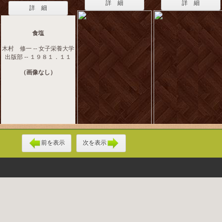
詳 細
詳 細
詳 細
食塩
木村 修一 -- 女子栄養大学
出版部 -- １９８１．１１
（画像なし）
前を表示
次を表示