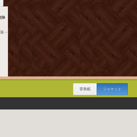
危険
 --
背表紙
ジャケット