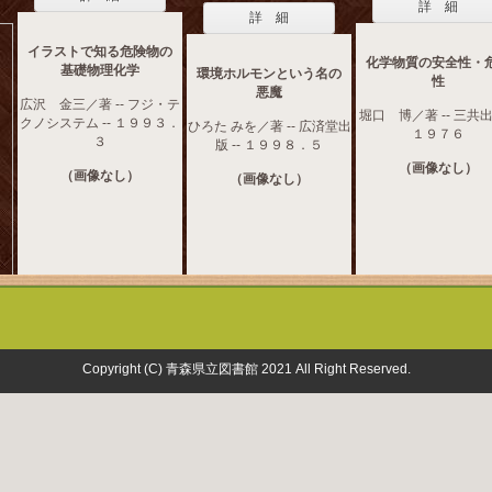
詳 細
詳 細
イラストで知る危険物の
化学物質の安全性・
基礎物理化学
環境ホルモンという名の
性
悪魔
広沢 金三／著 -- フジ・テ
堀口 博／著 -- 三共出版
クノシステム -- １９９３．
ひろた みを／著 -- 広済堂出
１９７６
３
版 -- １９９８．５
（画像なし）
（画像なし）
（画像なし）
Copyright (C) 青森県立図書館 2021 All Right Reserved.