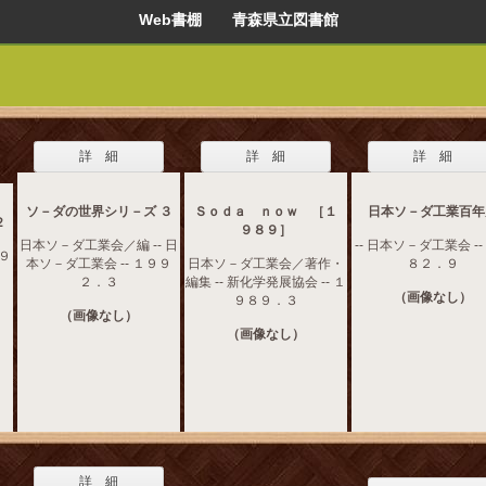
Web書棚 青森県立図書館
詳 細
詳 細
詳 細
ソ－ダの世界シリ－ズ ３
Ｓｏｄａ ｎｏｗ ［１
日本ソ－ダ工業百年
２
９８９］
日本ソ－ダ工業会／編 -- 日
-- 日本ソ－ダ工業会 --
１９
本ソ－ダ工業会 -- １９９
日本ソ－ダ工業会／著作・
８２．９
２．３
編集 -- 新化学発展協会 -- １
（画像なし）
９８９．３
（画像なし）
（画像なし）
詳 細