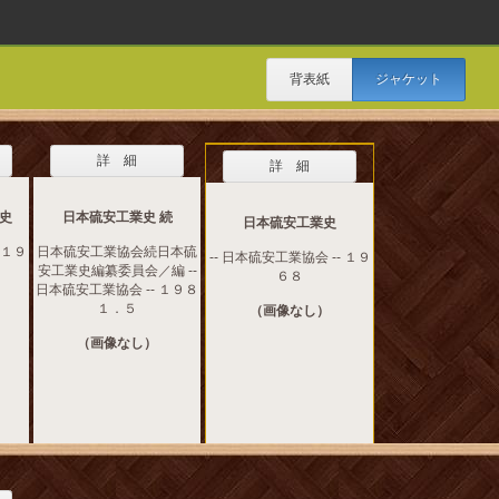
背表紙
ジャケット
詳 細
詳 細
史
日本硫安工業史 続
日本硫安工業史
 １９
日本硫安工業協会続日本硫
-- 日本硫安工業協会 -- １９
安工業史編纂委員会／編 --
６８
日本硫安工業協会 -- １９８
１．５
（画像なし）
（画像なし）