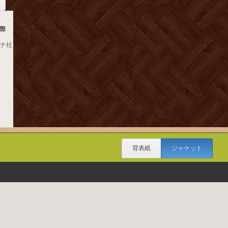
際
ロナ社
背表紙
ジャケット