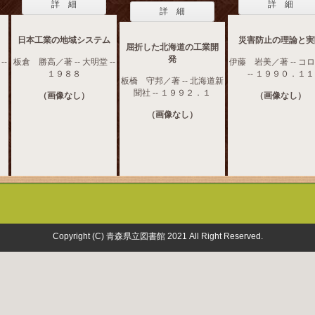
詳 細
詳 細
詳 細
日本工業の地域システム
災害防止の理論と実
屈折した北海道の工業開
発
--
板倉 勝高／著 -- 大明堂 --
伊藤 岩美／著 -- コ
１９８８
-- １９９０．１１
板橋 守邦／著 -- 北海道新
聞社 -- １９９２．１
（画像なし）
（画像なし）
（画像なし）
Copyright (C) 青森県立図書館 2021 All Right Reserved.