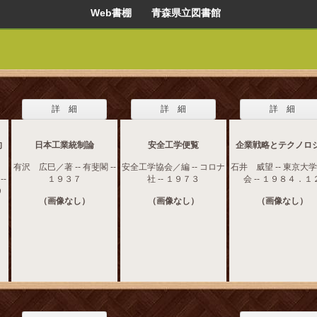
Web書棚 青森県立図書館
詳 細
詳 細
詳 細
的
日本工業統制論
安全工学便覧
企業戦略とテクノロ
有沢 広巳／著 -- 有斐閣 --
安全工学協会／編 -- コロナ
石井 威望 -- 東京大
-
１９３７
社 -- １９７３
会 -- １９８４．１
９
（画像なし）
（画像なし）
（画像なし）