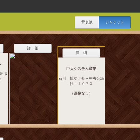
背表紙
ジャケット
詳 細
詳 細
ジ－
巨大システム産業
学出版
石川 博友／著 -- 中央公論
２
社 -- １９７０
（画像なし）