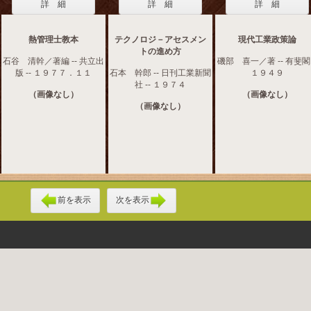
詳 細
詳 細
詳 細
熱管理士教本
テクノロジ－アセスメン
現代工業政策論
トの進め方
石谷 清幹／著編 -- 共立出
磯部 喜一／著 -- 有斐閣 
版 -- １９７７．１１
石本 幹郎 -- 日刊工業新聞
１９４９
社 -- １９７４
（画像なし）
（画像なし）
（画像なし）
前を表示
次を表示