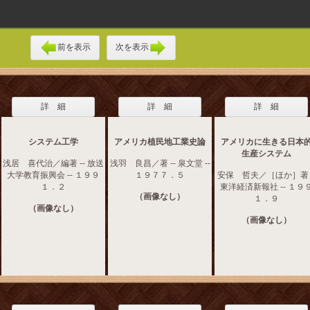
前を表示
次を表示
詳 細
詳 細
詳 細
システム工学
アメリカ植民地工業史論
アメリカに生きる日本
生産システム
浅居 喜代治／編著 -- 放送
浅羽 良昌／著 -- 泉文堂 --
大学教育振興会 -- １９９
１９７７．５
安保 哲夫／［ほか］著 -
１．２
東洋経済新報社 -- １９
（画像なし）
１．９
（画像なし）
（画像なし）