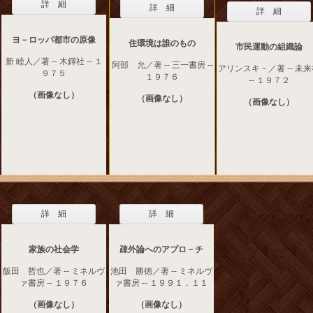
詳 細
詳 細
詳 細
ヨ－ロッパ都市の原像
住環境は誰のもの
市民運動の組織論
新 睦人／著 -- 木鐸社 -- １
阿部 允／著 -- 三一書房 --
アリンスキ－／著 -- 未
９７５
１９７６
-- １９７２
（画像なし）
（画像なし）
（画像なし）
詳 細
詳 細
家族の社会学
疎外論へのアプロ－チ
飯田 哲也／著 -- ミネルヴ
池田 勝徳／著 -- ミネルヴ
ァ書房 -- １９７６
ァ書房 -- １９９１．１１
（画像なし）
（画像なし）