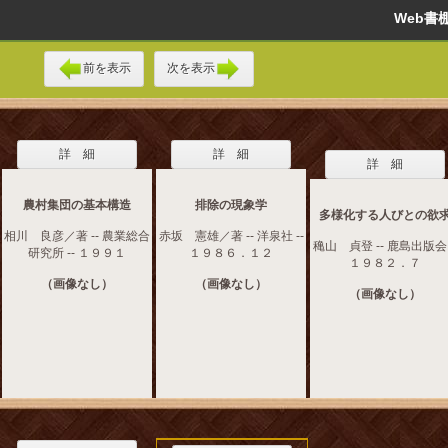
Web
前を表示
次を表示
詳 細
詳 細
詳 細
農村集団の基本構造
排除の現象学
多様化する人びとの欲
相川 良彦／著 -- 農業総合
赤坂 憲雄／著 -- 洋泉社 --
穐山 貞登 -- 鹿島出版会 
研究所 -- １９９１
１９８６．１２
１９８２．７
（画像なし）
（画像なし）
（画像なし）